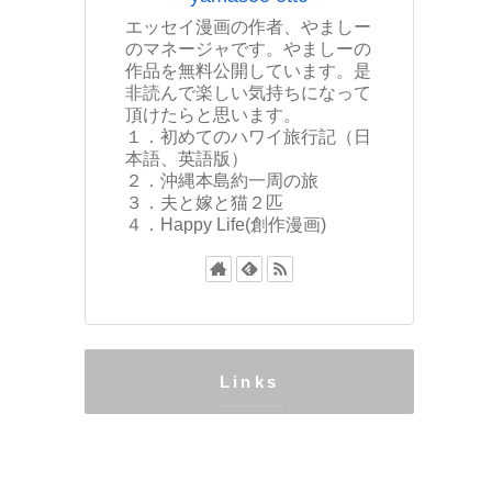
エッセイ漫画の作者、やましー
のマネージャです。やましーの
作品を無料公開しています。是
非読んで楽しい気持ちになって
頂けたらと思います。
１．初めてのハワイ旅行記（日
本語、英語版）
２．沖縄本島約一周の旅
３．夫と嫁と猫２匹
４．Happy Life(創作漫画)
Links