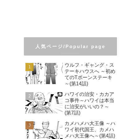
人気ページ/Popular page
ウルフ・ギャング・ス
テーキハウスへ ～初め
てのTボーンステーキ
～(第14話)
ハワイの治安・カカア
コ事件～ハワイは本当
に治安がいいの？～
(第7話)
カメハメハ大王像 ～ハ
ワイ初代国王、カメハ
メハ大王像へ～(第4話)