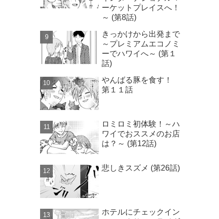
ーケットプレイスへ！
～ (第8話)
きっかけから出発まで
～プレミアムエコノミ
ーでハワイへ～ (第１
話)
やんばる豚を食す！
第１１話
ロミロミ初体験！～ハ
ワイでおススメのお店
は？～ (第12話)
悲しきスズメ (第26話)
ホテルにチェックイン