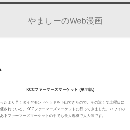
やましーのWeb漫画
ム
KCCファーマーズマーケット (第44話)
思ったより早くダイヤモンドヘッドを下山できたので、その近くで土曜日に
開催されている、KCCファーマーズマーケットに行ってきました。ハワイの
数あるファーマーズマーケットの中でも最大規模で大人気です。