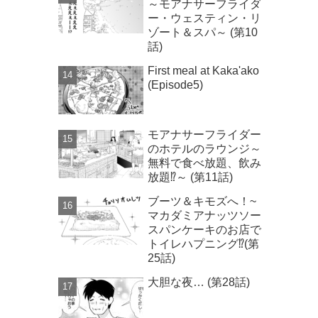
～モアナサーフライダ
ー・ウェスティン・リ
ゾート＆スパ～ (第10
話)
First meal at Kaka'ako
(Episode5)
モアナサーフライダー
のホテルのラウンジ～
無料で食べ放題、飲み
放題⁉～ (第11話)
ブーツ＆キモズへ！~
マカダミアナッツソー
スパンケーキのお店で
トイレハプニング⁉(第
25話)
大胆な夜… (第28話)