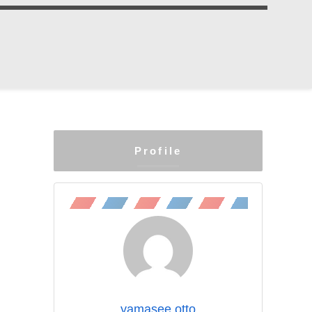
Profile
yamasee otto