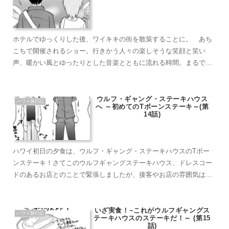
ホテルでゆっくりした後、ワイキキの街を散策することに。 あち
こちで開催されるショー。行きかう人々の楽しそうな笑顔と笑い
声、暖かい風とゆったりとした音楽とともに流れる時間。まるで夢
の中にいるような不思議な感覚にりました。 いうなれば、ワイキ
キの街がまるで１つのテーマパーク。 ハワイが人気な理由がまた
１つ分かりました。
ウルフ・ギャング・ステーキハウス
ハワイ旅行記
へ ～初めてのTボーンステーキ～(第
14話)
ハワイ初日の夕食は、ウルフ・ギャング・ステーキハウスのTボー
ンステーキ！さてこのウルフギャングステーキハウス、ドレスコー
ドのあるお店とのことで緊張しましたが、接客やお店の雰囲気は全
体的にはフランクで堅苦しくない印象でした。ただ、ドレスコード
のあるレストランでは、最低限、短パン、サンダル等は避けた方が
良いと思います。
いざ実食！~これがウルフギャングス
ハワイ旅行記
テーキハウスのステーキだ！～ (第15
話)