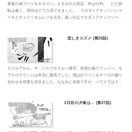
昼食の為ブーツ＆キモズへ。さすがの人気店、外は行列。 ただ回
転は速く、30分ほどで入店できました。 マカダミアナッツパンケ
ーキとチョリソオムレツを注文。真っ白なマカダミアナッツソース
がかかったパンケーキは、見た目の激甘感とは裏腹にとてもやさし
い甘さ。3枚重ねのパンケーキもふんわり軽く、ソースとの相性ばっ
ちり。
悲しきスズメ (第26話)
ハワイ旅行記
カイルアから、ザ・バスでホテルへ帰宅。休憩の為ラウンジへ。モ
アナのラウンジは本当に最高でした。僕は白ワイン＆チーズの盛り
合わせを何度も頂きました。ちなみに余談ですが、ハワイではスズ
メやハトの野鳥に餌を与えるのを禁止している場所があります。軽
い気持ちでお菓子の欠片などのエサを与えてしまうと500ドルとい
う罰金が待っていますので注意です。
2日目の夕食は… (第27話)
ハワイ旅行記