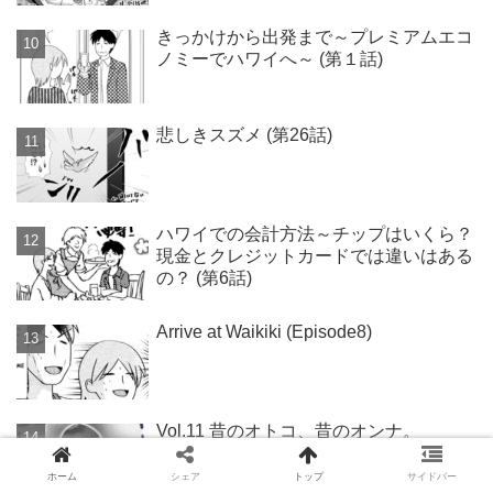
きっかけから出発まで～プレミアムエコ
ノミーでハワイへ～ (第１話)
悲しきスズメ (第26話)
ハワイでの会計方法～チップはいくら？
現金とクレジットカードでは違いはある
の？ (第6話)
Arrive at Waikiki (Episode8)
Vol.11 昔のオトコ、昔のオンナ。
ホーム
シェア
トップ
サイドバー