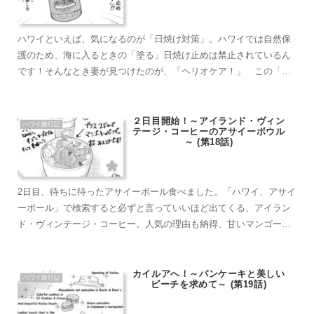
ハワイといえば、気になるのが「日焼け対策」。ハワイでは自然保
護のため、海に入るときの「塗る」日焼け止めは禁止されているん
です！そんなとき妻が見つけたのが、「ヘリオケア！」 この「ヘ
リオケア」と、普段使いの塗る日焼け止めで、僕たちはハワイの日
差しを乗り越えました。 ここではその「ヘリオケア」について紹
介したいと思います。
２日目開始！～アイランド・ヴィン
ハワイ旅行記
テージ・コーヒーのアサイーボウル
～ (第18話)
2日目、待ちに待ったアサイーボール食べました。「ハワイ、アサイ
ーボール」で検索すると必ずと言っていいほど出てくる、アイラン
ド・ヴィンテージ・コーヒー。人気の理由も納得、甘いマンゴー、
バナナ、ブルーベリーにハチミツのかかったザクザクグラノール、
シャリシャリの甘酸っぱいアサイーシャーベット、毎日でも食べた
いくらいおいしい
カイルアへ！～パンケーキと美しい
ハワイ旅行記
ビーチを求めて～ (第19話)