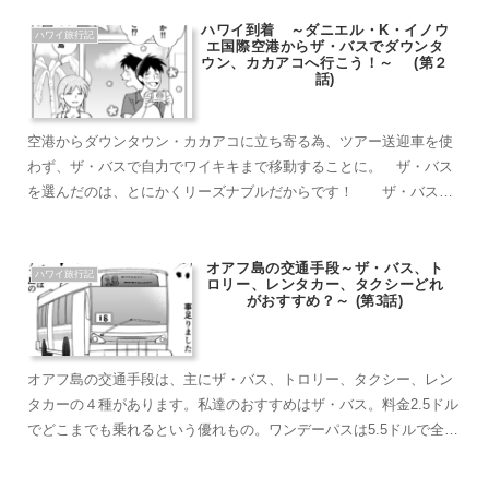
ハワイ到着 ～ダニエル・K・イノウ
ハワイ旅行記
エ国際空港からザ・バスでダウンタ
ウン、カカアコへ行こう！～ (第２
話)
空港からダウンタウン・カカアコに立ち寄る為、ツアー送迎車を使
わず、ザ・バスで自力でワイキキまで移動することに。 ザ・バス
を選んだのは、とにかくリーズナブルだからです！ ザ・バス
は、アプリをダウンロードすることで、とても分かりやすくなりま
す。 本数も多く、とても便利なので、ぜひザ・バスを利用してみ
てください！
オアフ島の交通手段～ザ・バス、ト
ハワイ旅行記
ロリー、レンタカー、タクシーどれ
がおすすめ？～ (第3話)
オアフ島の交通手段は、主にザ・バス、トロリー、タクシー、レン
タカーの４種があります。私達のおすすめはザ・バス。料金2.5ドル
でどこまでも乗れるという優れもの。ワンデーパスは5.5ドルで全ル
ート乗り放題です。アプリはDa Busがおすすめ、簡単にスマホから
ダウンロードして使えます。