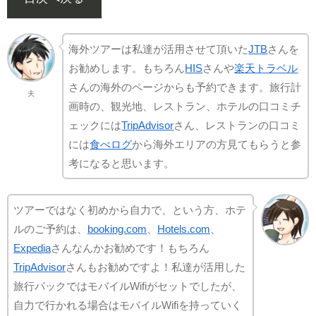
海外ツアーは私達が活用させて頂いた
JTB
さんを
お勧めします。もちろん
HIS
さんや
楽天トラベル
さんの海外のページからも予約できます。旅行計
夫
画時の、観光地、レストラン、ホテルの口コミチ
ェックには
TripAdvisor
さん、レストランの口コミ
には
食べログ
から海外エリアの方見てもらうと参
考になると思います。
ツアーではなく初めから自力で、という方、ホテ
ルのご予約は、
booking.com
、
Hotels.com
、
Expedia
さんなんかお勧めです！もちろん
TripAdvisor
さんもお勧めですよ！私達が活用した
旅行パックではモバイルWifiがセットでしたが、
自力で行かれる場合はモバイルWifiを持っていく