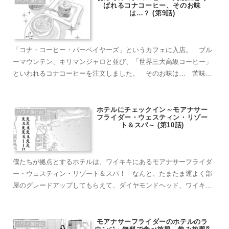
ハワイ旅行記
ばれるコナコーヒー、そのお味
は…？ (第9話)
「コナ・コーヒー・パーベイヤーズ」というカフェに入店。 ブル
ーマウンテン、キリマンジャロと並び、「世界三大高級コーヒー」
といわれるコナコーヒーを注文しました。 そのお味は… 苦味が
少なく、嫌みのない酸味と柔らかな甘い香りでとても飲みやすく、
美味しかったです！コナコーヒーは苦みが少ないので、ブラックで
飲むことをおススメします！
ホテルにチェックイン～モアナサー
ハワイ旅行記
フライダー・ウェスティン・リゾー
ト＆スパ～ (第10話)
僕たちが拠点とするホテルは、ワイキキにあるモアナサーフライダ
ー・ウェスティン・リゾート＆スパ！ なんと、たまたま運よく部
屋のグレードアップしてもらえて、ダイヤモンドヘッド、ワイキキ
ビーチ、ワイキキの町が一望できる14階の角部屋に案内していただ
けました！ 本当に素晴らしい部屋で、ホテルでも最高の時間を過
ごすことができました。
モアナサーフライダーのホテルのラ
ハワイ旅行記