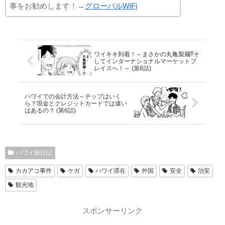
事をお勧めします！→
グローバルWiFi
ワイキキ到着！～まさかの丸亀製麺⁉そ
してインターナショナルマーケットプ
レイスへ！～ (第8話)
ハワイでの会計方法～チップはいく
ら？現金とクレジットカードでは違い
はあるの？ (第6話)
ハワイ旅行記
カカアコ事件
ケガ
ハワイ滞在
外国
安全
治安
観光地
スポンサーリンク