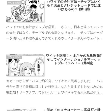
ハワイでの会計方法～チップはいく
ハワイ旅行記
ら？現金とクレジットカードでは違
いはあるの？ (第6話)
ハワイでのお会計はチップが必要。 さらに、日本と違ってレジで
の会計ではなく、テーブルでの会計となります。 チップはオーダ
ーを聞いたり料理を運んできてくれるウェイターさんやウェイトレ
スさんのお給料の一部になるもの。ですので、料理を運んできても
らうようなところでは必要。フードコートやスタバのように自分で
料理を運ぶ場所では不要となります。 こちらでは、テーブル支払
ワイキキ到着！～まさかの丸亀製麺⁉
ハワイ旅行記
そしてインターナショナルマーケッ
い時の会計方法を漫画で解説します！
トプレイスへ！～ (第8話)
カカアコからザ・バスで約20分。ワイキキに到着しました。 バス
停から降りて最初に目にした行列は、なんと日本でもおなじみの丸
亀製麺！リーズナブルでおいしい！とワイキキでも大人気だそうで
す。 その後、ワイキキの華やかな通りを眺めながら、人気のイン
ターナショナルマーケットプレイスに向かいました。おしゃれな洋
服やコスメでいっぱいでした
初めてのコナコーヒー～高級豆と呼