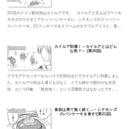
2日目のメイン観光地はカイルアです。 カイルアと言えばブーツ＆
キモズのマカダミアナッツパンケーキに、シナモンズのグァバソー
スパンケーキ、CCクッキーズ＆クリームのカラフルアイスと、美味
しいものがいっぱい！ そして有名なのがカイルアビーチ。 その
中でも「全米一の美しさ」と言われるラニカイビーチに向かいま
す！
カイルア到着！～カイルアとはどん
ハワイ旅行記
な街？～ (第20話)
アラモアナセンターからバスで4,50分ほどでカイルアに到着しまし
た。カイルアの街は人通りも少なく、とても静かで穏やかな住宅
街、という印象。「観光地！」という雰囲気ではなかったです。
僕たちは10時のおやつに「シナモンズ」のグァバパンケーキを食べ
ることに。行く途中に出会ったのは… なんと、野生ニワトリでし
た！(笑)
食欲は果て無く続く…~ シナモンズ
ハワイ旅行記
のパンケーキを食す!(第21話)