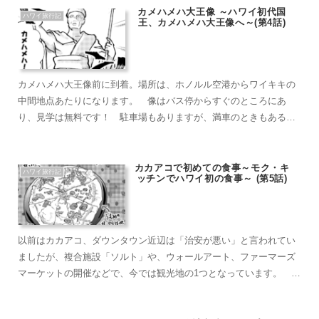
カメハメハ大王像 ～ハワイ初代国
ハワイ旅行記
王、カメハメハ大王像へ～(第4話)
カメハメハ大王像前に到着。場所は、ホノルル空港からワイキキの
中間地点あたりになります。 像はバス停からすぐのところにあ
り、見学は無料です！ 駐車場もありますが、満車のときもあるた
め、観光はザ・バスやトロリーなどがオススメです。 ちなみに、
背後にある建物は、ハワイ州最高裁判所になります。
カカアコで初めての食事～モク・キ
ハワイ旅行記
ッチンでハワイ初の食事～ (第5話)
以前はカカアコ、ダウンタウン近辺は「治安が悪い」と言われてい
ましたが、複合施設「ソルト」や、ウォールアート、ファーマーズ
マーケットの開催などで、今では観光地の1つとなっています。 さ
て、その人気店が集まる「ソルト」の中にある、「モクキッチン」
でハワイ初の食事です。