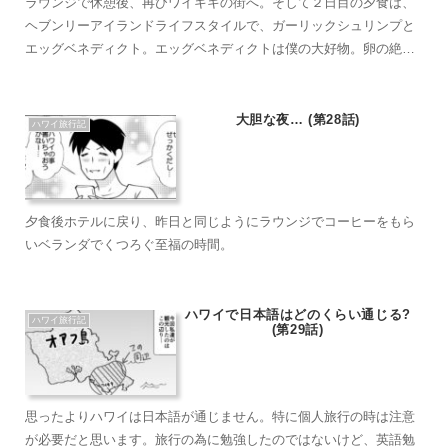
ラウンジで休憩後、再びワイキキの街へ。そして２日目の夕食は、
ヘブンリーアイランドライフスタイルで、ガーリックシュリンプと
エッグベネディクト。エッグベネディクトは僕の大好物。卵の絶妙
な半熟具合、カリカリベーコンにサクサクイングリッシュマフィ
ン、優しい酸味のまろやかな甘いソース。最高でした。
大胆な夜… (第28話)
ハワイ旅行記
夕食後ホテルに戻り、昨日と同じようにラウンジでコーヒーをもら
いベランダでくつろぐ至福の時間。
ハワイで日本語はどのくらい通じる?
ハワイ旅行記
(第29話)
思ったよりハワイは日本語が通じません。特に個人旅行の時は注意
が必要だと思います。旅行の為に勉強したのではないけど、英語勉