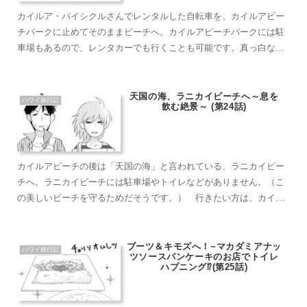
カイルア・バイシクルさんでレンタルした自転車を、カイルアビー
チパークに止めてそのままビーチへ。カイルアビーチパークには駐
車場もあるので、レンタカーでも行くことも可能です。真っ白な砂
浜に透き通ったエメラルドグリーンの海。僕が求めていた大自然で
した！自転車での移動はゆっくり周りの景色を見ることができ、本
当に快適でした。
天国の海、ラニカイビーチへ～息を
ハワイ旅行記
飲む絶景～ (第24話)
カイルアビーチの後は「天国の海」と言われている、ラニカイビー
チへ。ラニカイビーチには駐車場やトイレなどがありません。（こ
の美しいビーチを守るためだそうです。） 行きたい方は、カイル
アビーチパークなどに車を停めて徒歩、もしくは自転車で移動する
のが良いと思います。 もちろん、お手洗いは済ませていきましょ
う！(笑)
ブーツ＆キモズへ！~マカダミアナッ
ハワイ旅行記
ツソースパンケーキのお店でトイレ
ハプニング⁉(第25話)