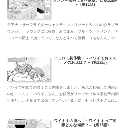
ウンジ～無料で食べ放題、飲み放題⁉
～ (第11話)
モアナ・サーフライダーウェスティン・リゾート＆スパのクラブラ
ウンジ。 ラウンジには軽食、おつまみ、フルーツ、ドリンク、ア
ルコール類まで揃っていて、なんとすべて無料！（もちろん、ホテ
ルの利用者のみですよ！） ここで朝食を済ませている方もよく見
かけました。 ラウンジのドリンクは部屋まで持ち帰りOKですよ！
ロミロミ初体験！～ハワイでおスス
ハワイ旅行記
メのお店は？～ (第12話)
ハワイで初めてのロミロミ体験をしました。あれこれ探して決めた
のが「ロミノ・ハワイ」さん。お値段がリーズナブル＆事前予約割
引あり。ホテルまで出張していただける上に、セラピストさんは全
員日本人で言葉のやり取りも安心。ロミノ・ハワイさんは本当にお
ススメのロミロミ店です！次回ハワイに行く時ももう一度利用させ
ていただきたいです！
ワイキキの街へ！～ワイキキって実
ハワイ旅行記
際どんな場所？～ (第13話)