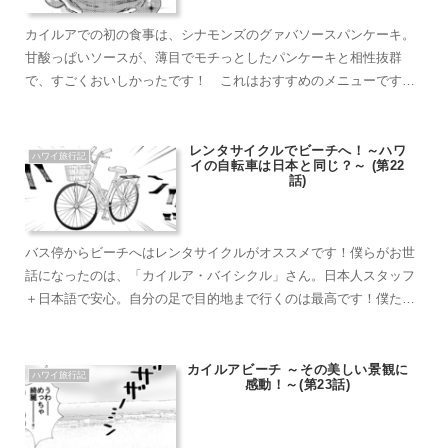
カイルアでの初の食事は、シナモンズのグァバソースパンケーキ。
甘酸っぱいソースが、薄目でモチっとしたパンケーキと相性抜群
で、すごくおいしかったです！ これはおすすめのメニューです
よ！ 。そして、楽しみにしていたCCクッキー＆クリーム、実はこ
のお店…⁉
レンタサイクルでビーチへ！～ハワ
ハワイ旅行記
イの自転車は日本と同じ？～ (第22
話)
バス停からビーチへはレンタサイクルがオススメです！僕らがお世
話になったのは、「カイルア・バイシクル」さん。日本人スタッフ
＋日本語で安心。自分の足で目的地まで行くのは最高です！僕たち
がレンタルした時の自転車は日本の物と少し違い、運転は少しだけ
難しく、止める時はハンドルを右に傾けないと倒れてしまう仕様で
した。
カイルアビーチ ～その美しい景観に
ハワイ旅行記
感動！～(第23話)