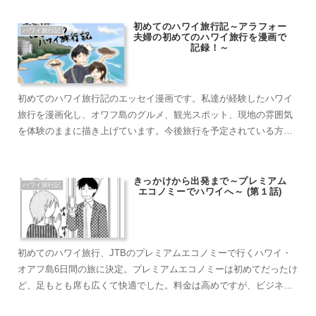
ハストリートのスタッフ様のおかげで、無事最終回を迎える事が出
来ました。ツイッターでも毎週ニュースでお知らせしていただいた
初めてのハワイ旅行記～アラフォー
ハワイ旅行記
夫婦の初めてのハワイ旅行を漫画で
り、こちらのブログも紹介していただいたりと、感謝の気持ちでい
記録！～
っぱいです！このような貴重で素敵な体験をさせていただき、本当
にありがとうございました！
初めてのハワイ旅行記のエッセイ漫画です。私達が経験したハワイ
旅行を漫画化し、オワフ島のグルメ、観光スポット、現地の雰囲気
を体験のままに描き上げています。今後旅行を予定されている方は
旅程の参考に、行った事がある方はその時を思い出す事で、楽しい
気持ちになれれば幸いです。作者：やましー ブログ作成者：やま
しー夫
きっかけから出発まで～プレミアム
ハワイ旅行記
エコノミーでハワイへ～ (第１話)
初めてのハワイ旅行、JTBのプレミアムエコノミーで行くハワイ・
オアフ島6日間の旅に決定。プレミアムエコノミーは初めてだったけ
ど、足もとも席も広くて快適でした。料金は高めですが、ビジネス
クラスにも引けを取りません。アップグレードする価値ありです。