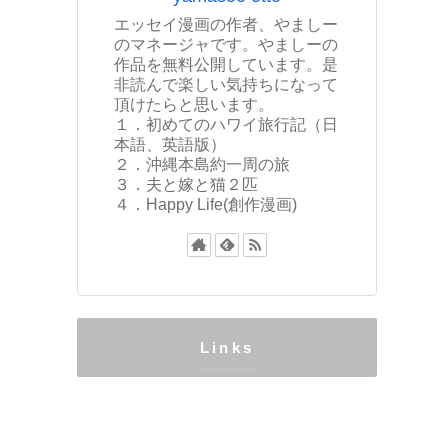
エッセイ漫画の作者、やましー
のマネージャです。やましーの
作品を無料公開しています。是
非読んで楽しい気持ちになって
頂けたらと思います。
１．初めてのハワイ旅行記（日
本語、英語版）
２．沖縄本島約一周の旅
３．夫と嫁と猫２匹
４．Happy Life(創作漫画)
Links