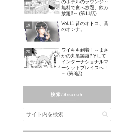
のホテルのラウンジ～
無料で食べ放題、飲み
放題⁉～ (第11話)
Vol.11 昔のオトコ、昔
のオンナ。
ワイキキ到着！～まさ
かの丸亀製麺⁉そして
インターナショナルマ
ーケットプレイスへ！
～ (第8話)
検索/Search