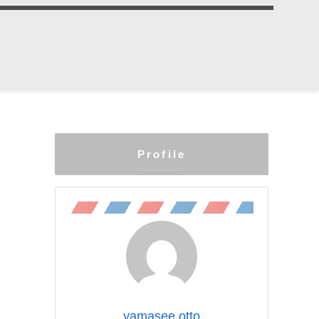
Profile
yamasee otto