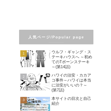
人気ページ/Popular page
ウルフ・ギャング・ス
テーキハウスへ ～初め
てのTボーンステーキ
～(第14話)
ハワイの治安・カカア
コ事件～ハワイは本当
に治安がいいの？～
(第7話)
本サイトの目次と自己
紹介