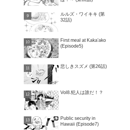
ルルズ・ワイキキ (第
32話)
First meal at Kaka'ako
(Episode5)
悲しきスズメ (第26話)
Vol8.犯人は誰だ！？
Public security in
Hawaii (Episode7)