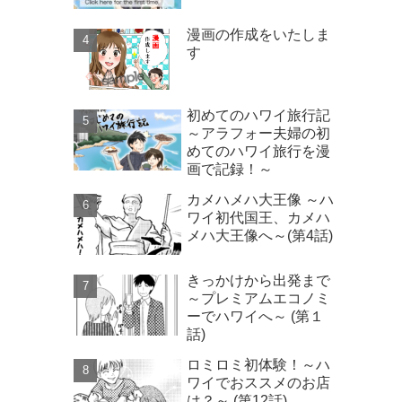
漫画の作成をいたしま
す
初めてのハワイ旅行記
～アラフォー夫婦の初
めてのハワイ旅行を漫
画で記録！～
カメハメハ大王像 ～ハ
ワイ初代国王、カメハ
メハ大王像へ～(第4話)
きっかけから出発まで
～プレミアムエコノミ
ーでハワイへ～ (第１
話)
ロミロミ初体験！～ハ
ワイでおススメのお店
は？～ (第12話)