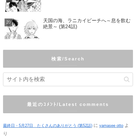
天国の海、ラニカイビーチへ～息を飲む
絶景～ (第24話)
検索/Search
最近のｺﾒﾝﾄ/Latest comments
に
よ
最終日・5月27日 たくさんのありがとう (第52話)
yamasee otto
り