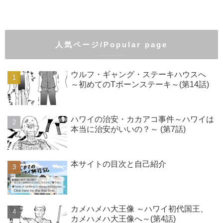
人気ページ/Popular page
ウルフ・ギャング・ステーキハウスへ
～初めてのTボーンステーキ～(第14話)
ハワイの治安・カカアコ事件～ハワイは
本当に治安がいいの？～ (第7話)
本サイトの目次と自己紹介
カメハメハ大王像 ～ハワイ初代国王、
カメハメハ大王像へ～(第4話)