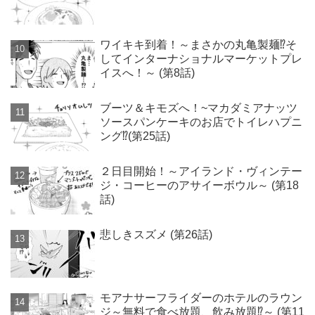
ワイキキ到着！～まさかの丸亀製麺⁉そ
してインターナショナルマーケットプレ
イスへ！～ (第8話)
ブーツ＆キモズへ！~マカダミアナッツ
ソースパンケーキのお店でトイレハプニ
ング⁉(第25話)
２日目開始！～アイランド・ヴィンテー
ジ・コーヒーのアサイーボウル～ (第18
話)
悲しきスズメ (第26話)
モアナサーフライダーのホテルのラウン
ジ～無料で食べ放題、飲み放題⁉～ (第11