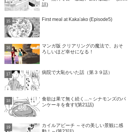
話)
First meal at Kaka'ako (Episode5)
マンガ版 クリアリングの魔法で、おそ
ろしいほど幸せになる！
病院で大恥かいた話（第３９話）
食欲は果て無く続く…~ シナモンズのパ
ンケーキを食す!(第21話)
カイルアビーチ ～その美しい景観に感
動！～(第23話)