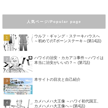
人気ページ/Popular page
ウルフ・ギャング・ステーキハウスへ
～初めてのTボーンステーキ～(第14話)
ハワイの治安・カカアコ事件～ハワイは
本当に治安がいいの？～ (第7話)
本サイトの目次と自己紹介
カメハメハ大王像 ～ハワイ初代国王、
カメハメハ大王像へ～(第4話)