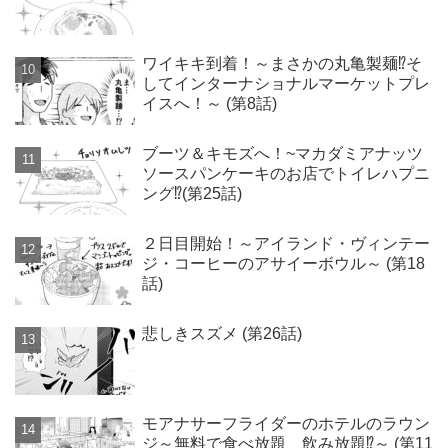
ワイキキ到着！～まさかの丸亀製麺⁉そ
してインターナショナルマーケットプレ
イスへ！～ (第8話)
ブーツ＆キモズへ！~マカダミアナッツ
ソースパンケーキのお店でトイレハプニ
ング⁉(第25話)
２日目開始！～アイランド・ヴィンテー
ジ・コーヒーのアサイーボウル～ (第18
話)
悲しきスズメ (第26話)
モアナサーフライダーのホテルのラウン
ジ～無料で食べ放題、飲み放題⁉～ (第11