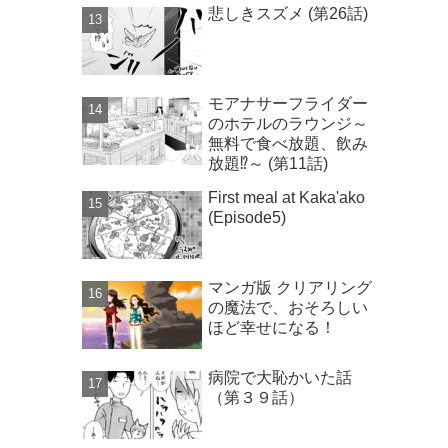
悲しきスズメ (第26話)
モアナサーフライダー
のホテルのラウンジ～
無料で食べ放題、飲み
放題⁉～ (第11話)
First meal at Kaka'ako
(Episode5)
マンガ版 クリアリング
の魔法で、おそろしい
ほど幸せになる！
病院で大恥かいた話
（第３９話）