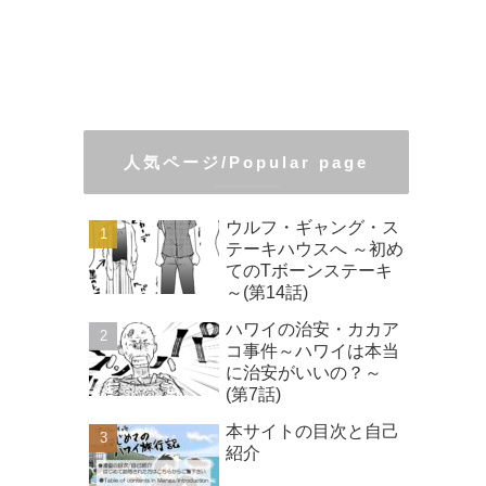
人気ページ/Popular page
ウルフ・ギャング・ス
テーキハウスへ ～初め
てのTボーンステーキ
～(第14話)
ハワイの治安・カカア
コ事件～ハワイは本当
に治安がいいの？～
(第7話)
本サイトの目次と自己
紹介