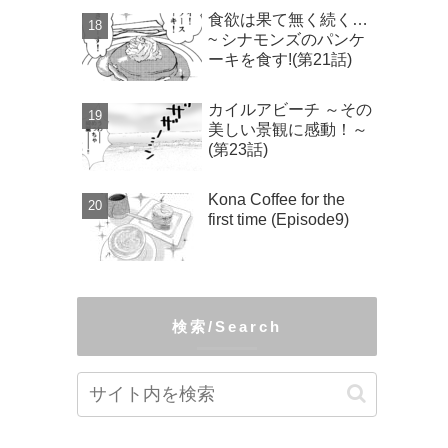
食欲は果て無く続く…
~ シナモンズのパンケ
ーキを食す!(第21話)
カイルアビーチ ～その
美しい景観に感動！～
(第23話)
Kona Coffee for the
first time (Episode9)
検索/Search