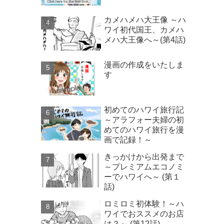
カメハメハ大王像 ～ハ
ワイ初代国王、カメハ
メハ大王像へ～(第4話)
漫画の作成をいたしま
す
初めてのハワイ旅行記
～アラフォー夫婦の初
めてのハワイ旅行を漫
画で記録！～
きっかけから出発まで
～プレミアムエコノミ
ーでハワイへ～ (第１
話)
ロミロミ初体験！～ハ
ワイでおススメのお店
は？～ (第12話)