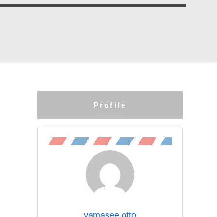
Profile
yamasee otto