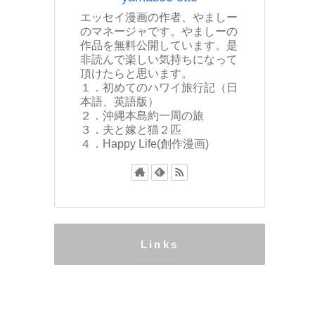
エッセイ漫画の作者、やましー
のマネージャです。やましーの
作品を無料公開しています。是
非読んで楽しい気持ちになって
頂けたらと思います。
１．初めてのハワイ旅行記（日
本語、英語版）
２．沖縄本島約一周の旅
３．夫と嫁と猫２匹
４．Happy Life(創作漫画)
Links