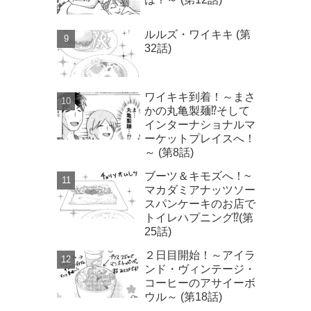
ルルズ・ワイキキ (第
32話)
ワイキキ到着！～まさ
かの丸亀製麺⁉そして
インターナショナルマ
ーケットプレイスへ！
～ (第8話)
ブーツ＆キモズへ！~
マカダミアナッツソー
スパンケーキのお店で
トイレハプニング⁉(第
25話)
２日目開始！～アイラ
ンド・ヴィンテージ・
コーヒーのアサイーボ
ウル～ (第18話)