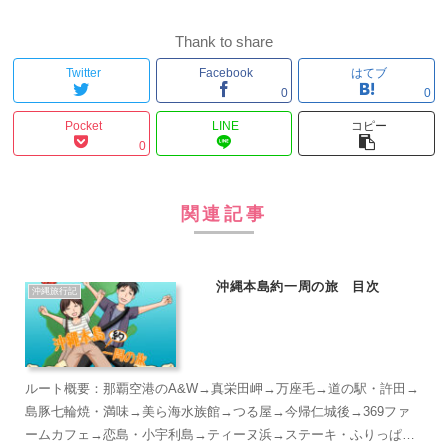
Thank to share
Twitter
Facebook
はてブ
0
0
Pocket
LINE
コピー
0
関連記事
沖縄本島約一周の旅 目次
沖縄旅行記
ルート概要：那覇空港のA&W→真栄田岬→万座毛→道の駅・許田→
島豚七輪焼・満味→美ら海水族館→つる屋→今帰仁城後→369ファ
ームカフェ→恋島・小宇利島→ティーヌ浜→ステーキ・ふりっぱー