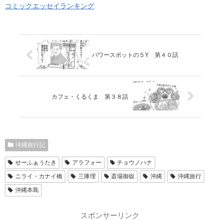
コミックエッセイランキング
パワースポットの５Y 第４０話
カフェ・くるくま 第３８話
沖縄旅行記
せーふぁうたき
アラフォー
チョウノハナ
ニライ・カナイ橋
三庫理
斎場御嶽
沖縄
沖縄旅行
沖縄本島
スポンサーリンク