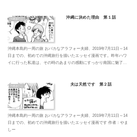
→慶佐次湾のヒルギ林→道の駅・ゆいゆい国頭→大石林山→辺戸岬
→ヤンバルクイナ展望台→ヒロ・コーヒーファーム→うるマルシェ
→イオンモール・ライカム沖縄店→シルミチューの墓→ぬちまーす
沖縄に決めた理由 第１話
沖縄旅行記
製塩ファクトリー→伊計ビーチ→カフェ・くるくま→斎場御嶽→お
きなわワールド→雪花の郷→国際通り
沖縄本島約一周の旅 おバカなアラフォー夫婦、2019年7月11日～14
日までの、初めての沖縄旅行を描いたエッセイ漫画です。昨年ハワ
イに行った私達は、その時のあまりの感動にすっかり南国に魅了さ
れていました。普段は遠出の旅行といったら北海道と一択の私達で
したが、今回は一度も行った事がない沖縄旅行が決定。早速ガイド
ブックで準備を始めます。
夫は天然です 第２話
沖縄旅行記
沖縄本島約一周の旅 おバカなアラフォー夫婦、2019年7月11日～14
日までの、初めての沖縄旅行を描いたエッセイ漫画です 作者：やま
しー