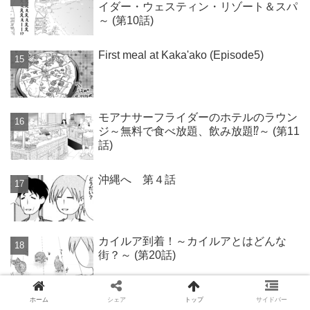
イダー・ウェスティン・リゾート＆スパ
～ (第10話)
First meal at Kaka'ako (Episode5)
モアナサーフライダーのホテルのラウン
ジ～無料で食べ放題、飲み放題⁉～ (第11
話)
沖縄へ 第４話
カイルア到着！～カイルアとはどんな
街？～ (第20話)
ホーム
シェア
トップ
サイドバー
ハワイ到着 ～ダニエル・K・イノウエ