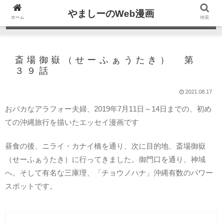
やましーのWeb漫画
ホーム
検索
斎場御嶽（せーふぁうたき） 第
３９話
2021.08.17
おバカなアラフォー夫婦、2019年7月11日～14日までの、初め
ての沖縄旅行を描いたエッセイ漫画です
昼食の後、ニライ・カナイ橋を通り、次に目的地、斎場御嶽
（せーふぁうたき）に行ってきました。御門口を通り、神域
へ。そして有名な三庫理、「チョウノハナ」沖縄有数のパワー
スポットです。