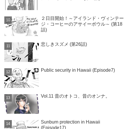
２日目開始！～アイランド・ヴィンテー
ジ・コーヒーのアサイーボウル～ (第18
話)
悲しきスズメ (第26話)
Public security in Hawaii (Episode7)
Vol.11 昔のオトコ、昔のオンナ。
Sunburn protection in Hawaii
(Episode17)