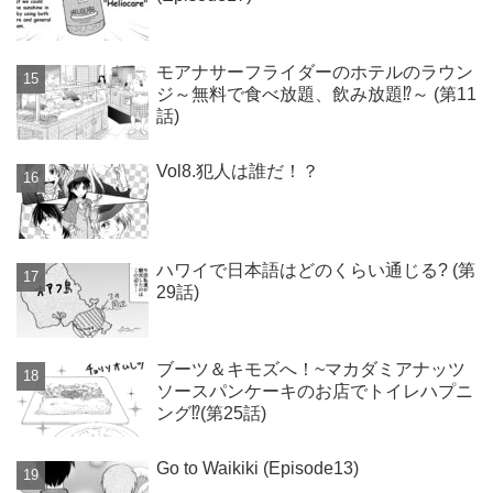
モアナサーフライダーのホテルのラウン
ジ～無料で食べ放題、飲み放題⁉～ (第11
話)
Vol8.犯人は誰だ！？
ハワイで日本語はどのくらい通じる? (第
29話)
ブーツ＆キモズへ！~マカダミアナッツ
ソースパンケーキのお店でトイレハプニ
ング⁉(第25話)
Go to Waikiki (Episode13)