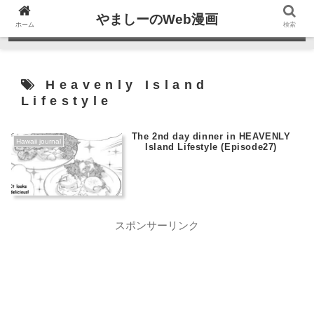
やましーのWeb漫画
ホーム
検索
Heavenly Island
Lifestyle
The 2nd day dinner in HEAVENLY
Hawaii journal
Island Lifestyle (Episode27)
スポンサーリンク