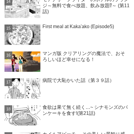
ジ～無料で食べ放題、飲み放題⁉～ (第11
話)
First meal at Kaka'ako (Episode5)
マンガ版 クリアリングの魔法で、おそ
ろしいほど幸せになる！
病院で大恥かいた話（第３９話）
食欲は果て無く続く…~ シナモンズのパ
ンケーキを食す!(第21話)