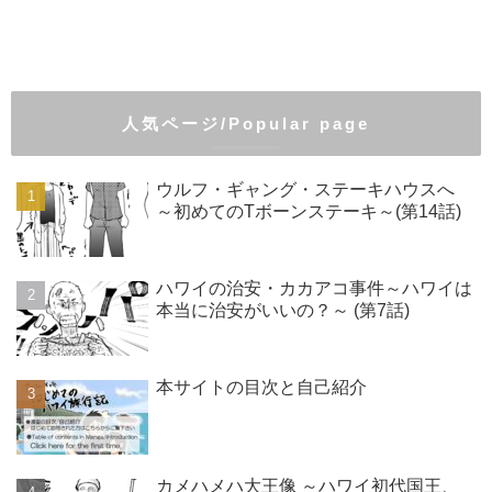
人気ページ/Popular page
ウルフ・ギャング・ステーキハウスへ
～初めてのTボーンステーキ～(第14話)
ハワイの治安・カカアコ事件～ハワイは
本当に治安がいいの？～ (第7話)
本サイトの目次と自己紹介
カメハメハ大王像 ～ハワイ初代国王、