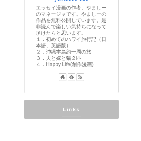
エッセイ漫画の作者、やましー
のマネージャです。やましーの
作品を無料公開しています。是
非読んで楽しい気持ちになって
頂けたらと思います。
１．初めてのハワイ旅行記（日
本語、英語版）
２．沖縄本島約一周の旅
３．夫と嫁と猫２匹
４．Happy Life(創作漫画)
Links