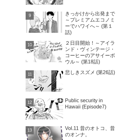
きっかけから出発まで
～プレミアムエコノミ
ーでハワイへ～ (第１
話)
２日目開始！～アイラ
ンド・ヴィンテージ・
コーヒーのアサイーボ
ウル～ (第18話)
悲しきスズメ (第26話)
Public security in
Hawaii (Episode7)
Vol.11 昔のオトコ、昔
のオンナ。