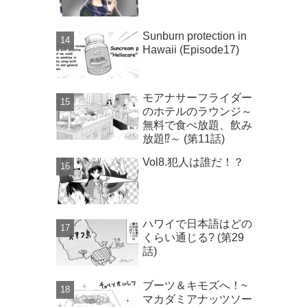
Sunburn protection in
Hawaii (Episode17)
モアナサーフライダー
のホテルのラウンジ～
無料で食べ放題、飲み
放題⁉～ (第11話)
Vol8.犯人は誰だ！？
ハワイで日本語はどの
くらい通じる? (第29
話)
ブーツ＆キモズへ！~
マカダミアナッツソー