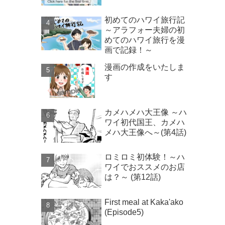
初めてのハワイ旅行記
～アラフォー夫婦の初
めてのハワイ旅行を漫
画で記録！～
漫画の作成をいたしま
す
カメハメハ大王像 ～ハ
ワイ初代国王、カメハ
メハ大王像へ～(第4話)
ロミロミ初体験！～ハ
ワイでおススメのお店
は？～ (第12話)
First meal at Kaka'ako
(Episode5)