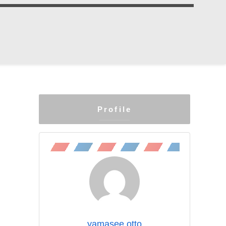
Profile
yamasee otto