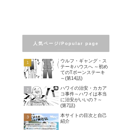
人気ページ/Popular page
ウルフ・ギャング・ス
テーキハウスへ ～初め
てのTボーンステーキ
～(第14話)
ハワイの治安・カカア
コ事件～ハワイは本当
に治安がいいの？～
(第7話)
本サイトの目次と自己
紹介