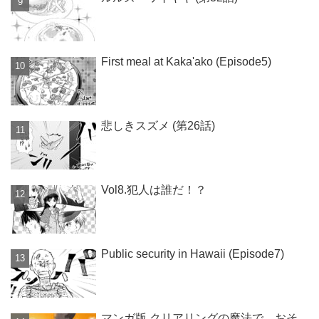
First meal at Kaka'ako (Episode5)
悲しきスズメ (第26話)
Vol8.犯人は誰だ！？
Public security in Hawaii (Episode7)
マンガ版 クリアリングの魔法で、おそ