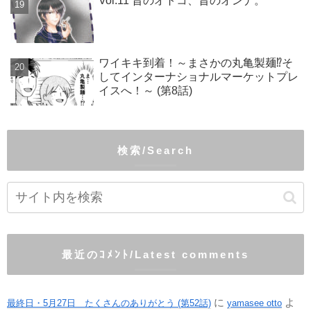
Vol.11 昔のオトコ、昔のオンナ。
ワイキキ到着！～まさかの丸亀製麺⁉そ
してインターナショナルマーケットプレ
イスへ！～ (第8話)
検索/Search
最近のｺﾒﾝﾄ/Latest comments
に
よ
最終日・5月27日 たくさんのありがとう (第52話)
yamasee otto