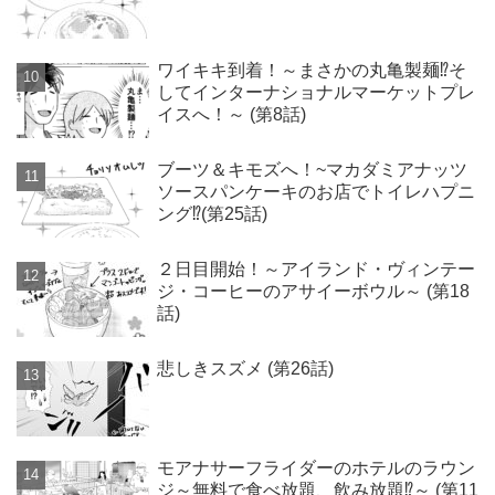
ワイキキ到着！～まさかの丸亀製麺⁉そ
してインターナショナルマーケットプレ
イスへ！～ (第8話)
ブーツ＆キモズへ！~マカダミアナッツ
ソースパンケーキのお店でトイレハプニ
ング⁉(第25話)
２日目開始！～アイランド・ヴィンテー
ジ・コーヒーのアサイーボウル～ (第18
話)
悲しきスズメ (第26話)
モアナサーフライダーのホテルのラウン
ジ～無料で食べ放題、飲み放題⁉～ (第11