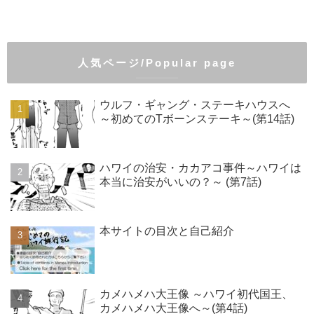
人気ページ/Popular page
ウルフ・ギャング・ステーキハウスへ
～初めてのTボーンステーキ～(第14話)
ハワイの治安・カカアコ事件～ハワイは
本当に治安がいいの？～ (第7話)
本サイトの目次と自己紹介
カメハメハ大王像 ～ハワイ初代国王、
カメハメハ大王像へ～(第4話)