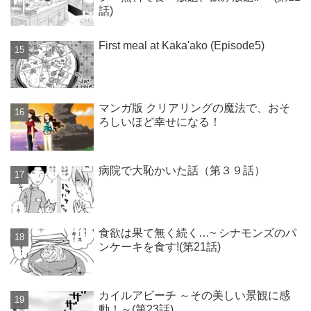
話)
First meal at Kaka'ako (Episode5)
マンガ版 クリアリングの魔法で、おそ
ろしいほど幸せになる！
病院で大恥かいた話（第３９話）
食欲は果て無く続く…~ シナモンズのパ
ンケーキを食す!(第21話)
カイルアビーチ ～その美しい景観に感
動！～(第23話)