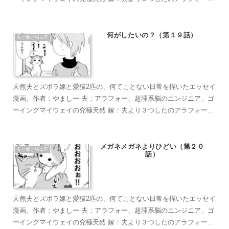
超ズボラな主婦、なんかもうとにかくズボラで面倒くさがり 麦茶：
短い足がラブリーなマンチカン。食への欲求がすごい。穏やかで甘
えん坊のもふもふ こぶ茶：抱っこが大好きラグドール。遊びへの欲
何がしたいの？（第１９話）
夫と嫁と猫２匹
求がすごい。やりたい放題のバ…やんちゃ坊主
天然夫とズボラ嫁と愛猫2匹の、何てことない日常を描いたエッセイ
漫画。作者：やましー 夫：アラフォー、超理系脳のエンジニア、ゴ
ーイングマイウェイの究極天然 嫁：夫より３つしたのアラフォー、
超ズボラな主婦、なんかもうとにかくズボラで面倒くさがり 麦茶：
短い足がラブリーなマンチカン。食への欲求がすごい。穏やかで甘
えん坊のもふもふ こぶ茶：抱っこが大好きラグドール。遊びへの欲
メガネメガネよりひどい（第２０
夫と嫁と猫２匹
話）
求がすごい。やりたい放題のバ…やんちゃ坊主
天然夫とズボラ嫁と愛猫2匹の、何てことない日常を描いたエッセイ
漫画。作者：やましー 夫：アラフォー、超理系脳のエンジニア、ゴ
ーイングマイウェイの究極天然 嫁：夫より３つしたのアラフォー、