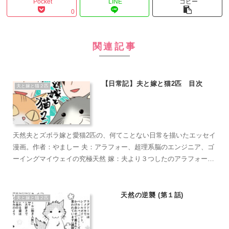
Pocket
LINE
コピー
0
関連記事
【日常記】夫と嫁と猫2匹 目次
夫と嫁と猫２匹
天然夫とズボラ嫁と愛猫2匹の、何てことない日常を描いたエッセイ
漫画。作者：やましー 夫：アラフォー、超理系脳のエンジニア、ゴ
ーイングマイウェイの究極天然 嫁：夫より３つしたのアラフォー、
超ズボラな主婦、なんかもうとにかくズボラで面倒くさがり 麦茶：
短い足がラブリーなマンチカン。食への欲求がすごい。穏やかで甘
えん坊のもふもふ こぶ茶：抱っこが大好きラグドール。遊びへの欲
天然の逆襲 (第１話)
夫と嫁と猫２匹
求がすごい。やりたい放題のバ…やんちゃ坊主