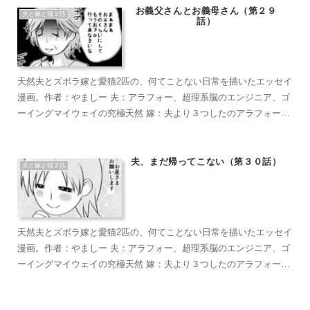
えん坊のもふもふ こぶ茶：抱っこが大好きラグドール。遊びへの欲
お義父さんとお義母さん（第２９
夫と嫁と猫２匹
話）
求がすごい。やりたい放題のバ…やんちゃ坊主
天然夫とズボラ嫁と愛猫2匹の、何てことない日常を描いたエッセイ
漫画。作者：やましー 夫：アラフォー、超理系脳のエンジニア、ゴ
ーイングマイウェイの究極天然 嫁：夫より３つしたのアラフォー、
超ズボラな主婦、なんかもうとにかくズボラで面倒くさがり 麦茶：
短い足がラブリーなマンチカン。食への欲求がすごい。穏やかで甘
えん坊のもふもふ こぶ茶：抱っこが大好きラグドール。遊びへの欲
夫、まだ帰ってこない（第３０話）
夫と嫁と猫２匹
求がすごい。やりたい放題のバ…やんちゃ坊主
天然夫とズボラ嫁と愛猫2匹の、何てことない日常を描いたエッセイ
漫画。作者：やましー 夫：アラフォー、超理系脳のエンジニア、ゴ
ーイングマイウェイの究極天然 嫁：夫より３つしたのアラフォー、
超ズボラな主婦、なんかもうとにかくズボラで面倒くさがり 麦茶：
短い足がラブリーなマンチカン。食への欲求がすごい。穏やかで甘