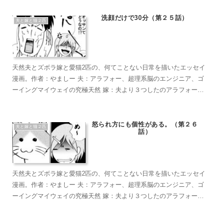
短い足がラブリーなマンチカン。食への欲求がすごい。穏やかで甘
えん坊のもふもふ こぶ茶：抱っこが大好きラグドール。遊びへの欲
洗顔だけで30分（第２５話）
夫と嫁と猫２匹
求がすごい。やりたい放題のバ…やんちゃ坊主
天然夫とズボラ嫁と愛猫2匹の、何てことない日常を描いたエッセイ
漫画。作者：やましー 夫：アラフォー、超理系脳のエンジニア、ゴ
ーイングマイウェイの究極天然 嫁：夫より３つしたのアラフォー、
超ズボラな主婦、なんかもうとにかくズボラで面倒くさがり 麦茶：
短い足がラブリーなマンチカン。食への欲求がすごい。穏やかで甘
えん坊のもふもふ こぶ茶：抱っこが大好きラグドール。遊びへの欲
怒られ方にも個性がある。（第２６
夫と嫁と猫２匹
話）
求がすごい。やりたい放題のバ…やんちゃ坊主
天然夫とズボラ嫁と愛猫2匹の、何てことない日常を描いたエッセイ
漫画。作者：やましー 夫：アラフォー、超理系脳のエンジニア、ゴ
ーイングマイウェイの究極天然 嫁：夫より３つしたのアラフォー、
超ズボラな主婦、なんかもうとにかくズボラで面倒くさがり 麦茶：