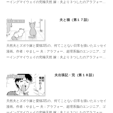
ーイングマイウェイの究極天然 嫁：夫より３つしたのアラフォー、
超ズボラな主婦、なんかもうとにかくズボラで面倒くさがり 麦茶：
短い足がラブリーなマンチカン。食への欲求がすごい。穏やかで甘
えん坊のもふもふ こぶ茶：抱っこが大好きラグドール。遊びへの欲
夫と猫（第１７話）
夫と嫁と猫２匹
求がすごい。やりたい放題のバ…やんちゃ坊主
天然夫とズボラ嫁と愛猫2匹の、何てことない日常を描いたエッセイ
漫画。作者：やましー 夫：アラフォー、超理系脳のエンジニア、ゴ
ーイングマイウェイの究極天然 嫁：夫より３つしたのアラフォー、
超ズボラな主婦、なんかもうとにかくズボラで面倒くさがり 麦茶：
短い足がラブリーなマンチカン。食への欲求がすごい。穏やかで甘
えん坊のもふもふ こぶ茶：抱っこが大好きラグドール。遊びへの欲
夫出張記・完（第１８話）
夫と嫁と猫２匹
求がすごい。やりたい放題のバ…やんちゃ坊主
天然夫とズボラ嫁と愛猫2匹の、何てことない日常を描いたエッセイ
漫画。作者：やましー 夫：アラフォー、超理系脳のエンジニア、ゴ
ーイングマイウェイの究極天然 嫁：夫より３つしたのアラフォー、