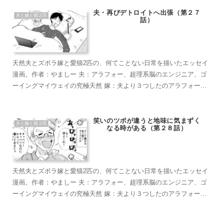
短い足がラブリーなマンチカン。食への欲求がすごい。穏やかで甘
えん坊のもふもふ こぶ茶：抱っこが大好きラグドール。遊びへの欲
夫・再びデトロイトへ出張（第２７
夫と嫁と猫２匹
話）
求がすごい。やりたい放題のバ…やんちゃ坊主
天然夫とズボラ嫁と愛猫2匹の、何てことない日常を描いたエッセイ
漫画。作者：やましー 夫：アラフォー、超理系脳のエンジニア、ゴ
ーイングマイウェイの究極天然 嫁：夫より３つしたのアラフォー、
超ズボラな主婦、なんかもうとにかくズボラで面倒くさがり 麦茶：
短い足がラブリーなマンチカン。食への欲求がすごい。穏やかで甘
えん坊のもふもふ こぶ茶：抱っこが大好きラグドール。遊びへの欲
笑いのツボが違うと地味に気まずく
夫と嫁と猫２匹
なる時がある（第２８話）
求がすごい。やりたい放題のバ…やんちゃ坊主
天然夫とズボラ嫁と愛猫2匹の、何てことない日常を描いたエッセイ
漫画。作者：やましー 夫：アラフォー、超理系脳のエンジニア、ゴ
ーイングマイウェイの究極天然 嫁：夫より３つしたのアラフォー、
超ズボラな主婦、なんかもうとにかくズボラで面倒くさがり 麦茶：
短い足がラブリーなマンチカン。食への欲求がすごい。穏やかで甘