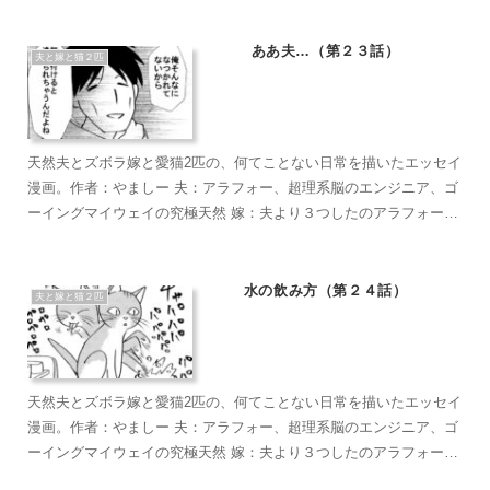
短い足がラブリーなマンチカン。食への欲求がすごい。穏やかで甘
えん坊のもふもふ こぶ茶：抱っこが大好きラグドール。遊びへの欲
ああ夫…（第２３話）
夫と嫁と猫２匹
求がすごい。やりたい放題のバ…やんちゃ坊主
天然夫とズボラ嫁と愛猫2匹の、何てことない日常を描いたエッセイ
漫画。作者：やましー 夫：アラフォー、超理系脳のエンジニア、ゴ
ーイングマイウェイの究極天然 嫁：夫より３つしたのアラフォー、
超ズボラな主婦、なんかもうとにかくズボラで面倒くさがり 麦茶：
短い足がラブリーなマンチカン。食への欲求がすごい。穏やかで甘
えん坊のもふもふ こぶ茶：抱っこが大好きラグドール。遊びへの欲
水の飲み方（第２４話）
夫と嫁と猫２匹
求がすごい。やりたい放題のバ…やんちゃ坊主
天然夫とズボラ嫁と愛猫2匹の、何てことない日常を描いたエッセイ
漫画。作者：やましー 夫：アラフォー、超理系脳のエンジニア、ゴ
ーイングマイウェイの究極天然 嫁：夫より３つしたのアラフォー、
超ズボラな主婦、なんかもうとにかくズボラで面倒くさがり 麦茶：