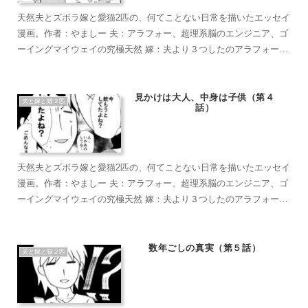
天然夫とズボラ嫁と愛猫2匹の、何てことない日常を描いたエッセイ
漫画。作者：やましー 夫：アラフォー、超理系脳のエンジニア、ゴ
ーイングマイウェイの究極天然 嫁：夫より３つしたのアラフォー、
超ズボラな主婦、なんかもうとにかくズボラで面倒くさがり 麦茶：
短い足がラブリーなマンチカン。食への欲求がすごい。穏やかで甘
えん坊のもふもふ こぶ茶：抱っこが大好きラグドール。遊びへの欲
見かけは大人、中身は子供（第４
夫と嫁と猫２匹
話）
求がすごい。やりたい放題のバ…やんちゃ坊主
天然夫とズボラ嫁と愛猫2匹の、何てことない日常を描いたエッセイ
漫画。作者：やましー 夫：アラフォー、超理系脳のエンジニア、ゴ
ーイングマイウェイの究極天然 嫁：夫より３つしたのアラフォー、
超ズボラな主婦、なんかもうとにかくズボラで面倒くさがり 麦茶：
短い足がラブリーなマンチカン。食への欲求がすごい。穏やかで甘
えん坊のもふもふ こぶ茶：抱っこが大好きラグドール。遊びへの欲
数年ごしの真実（第５話）
夫と嫁と猫２匹
求がすごい。やりたい放題のバ…やんちゃ坊主