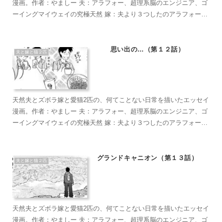
漫画。作者：やましー 夫：アラフォー、超理系脳のエンジニア、ゴ
ーイングマイウェイの究極天然 嫁：夫より３つしたのアラフォー、
超ズボラな主婦、なんかもうとにかくズボラで面倒くさがり 麦茶：
短い足がラブリーなマンチカン。食への欲求がすごい。穏やかで甘
えん坊のもふもふ こぶ茶：抱っこが大好きラグドール。遊びへの欲
思い出の…（第１２話）
夫と嫁と猫２匹
求がすごい。やりたい放題のバ…やんちゃ坊主
天然夫とズボラ嫁と愛猫2匹の、何てことない日常を描いたエッセイ
漫画。作者：やましー 夫：アラフォー、超理系脳のエンジニア、ゴ
ーイングマイウェイの究極天然 嫁：夫より３つしたのアラフォー、
超ズボラな主婦、なんかもうとにかくズボラで面倒くさがり 麦茶：
短い足がラブリーなマンチカン。食への欲求がすごい。穏やかで甘
えん坊のもふもふ こぶ茶：抱っこが大好きラグドール。遊びへの欲
グランドキャニオン（第１３話）
夫と嫁と猫２匹
求がすごい。やりたい放題のバ…やんちゃ坊主
天然夫とズボラ嫁と愛猫2匹の、何てことない日常を描いたエッセイ
漫画。作者：やましー 夫：アラフォー、超理系脳のエンジニア、ゴ