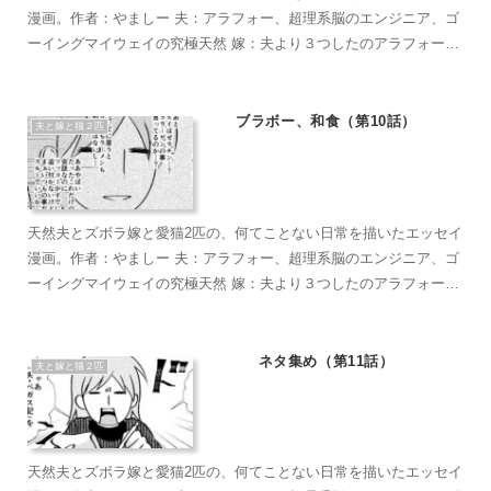
漫画。作者：やましー 夫：アラフォー、超理系脳のエンジニア、ゴ
ーイングマイウェイの究極天然 嫁：夫より３つしたのアラフォー、
超ズボラな主婦、なんかもうとにかくズボラで面倒くさがり 麦茶：
短い足がラブリーなマンチカン。食への欲求がすごい。穏やかで甘
えん坊のもふもふ こぶ茶：抱っこが大好きラグドール。遊びへの欲
ブラボー、和食（第10話）
夫と嫁と猫２匹
求がすごい。やりたい放題のバ…やんちゃ坊主
天然夫とズボラ嫁と愛猫2匹の、何てことない日常を描いたエッセイ
漫画。作者：やましー 夫：アラフォー、超理系脳のエンジニア、ゴ
ーイングマイウェイの究極天然 嫁：夫より３つしたのアラフォー、
超ズボラな主婦、なんかもうとにかくズボラで面倒くさがり 麦茶：
短い足がラブリーなマンチカン。食への欲求がすごい。穏やかで甘
えん坊のもふもふ こぶ茶：抱っこが大好きラグドール。遊びへの欲
ネタ集め（第11話）
夫と嫁と猫２匹
求がすごい。やりたい放題のバ…やんちゃ坊主
天然夫とズボラ嫁と愛猫2匹の、何てことない日常を描いたエッセイ