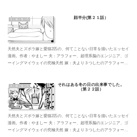
超ズボラな主婦、なんかもうとにかくズボラで面倒くさがり 麦茶：
短い足がラブリーなマンチカン。食への欲求がすごい。穏やかで甘
えん坊のもふもふ こぶ茶：抱っこが大好きラグドール。遊びへの欲
顔半分(第２１話）
夫と嫁と猫２匹
求がすごい。やりたい放題のバ…やんちゃ坊主
天然夫とズボラ嫁と愛猫2匹の、何てことない日常を描いたエッセイ
漫画。作者：やましー 夫：アラフォー、超理系脳のエンジニア、ゴ
ーイングマイウェイの究極天然 嫁：夫より３つしたのアラフォー、
超ズボラな主婦、なんかもうとにかくズボラで面倒くさがり 麦茶：
短い足がラブリーなマンチカン。食への欲求がすごい。穏やかで甘
えん坊のもふもふ こぶ茶：抱っこが大好きラグドール。遊びへの欲
それはある冬の日の出来事でした。
夫と嫁と猫２匹
（第２２話）
求がすごい。やりたい放題のバ…やんちゃ坊主
天然夫とズボラ嫁と愛猫2匹の、何てことない日常を描いたエッセイ
漫画。作者：やましー 夫：アラフォー、超理系脳のエンジニア、ゴ
ーイングマイウェイの究極天然 嫁：夫より３つしたのアラフォー、
超ズボラな主婦、なんかもうとにかくズボラで面倒くさがり 麦茶：