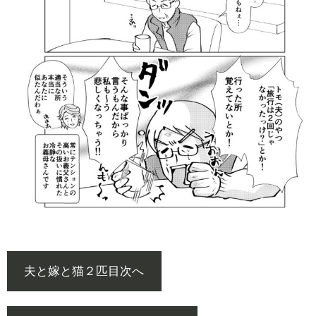
夫と嫁と猫２匹目次へ