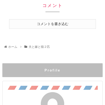
えん坊のもふもふ こぶ茶：抱っこが大好きラグドール。遊びへの欲
コメント
求がすごい。やりたい放題のバ…やんちゃ坊主
コメントを書き込む
ホーム
夫と嫁と猫２匹
Profile