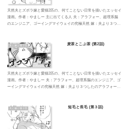
天然夫とズボラ嫁と愛猫2匹の、何てことない日常を描いたエッセイ
漫画。作者：やましー 主に出てくる人 夫：アラフォー、超理系脳
のエンジニア、ゴーイングマイウェイの究極天然 嫁：夫より３つし
たのアラフォー、超ズボラな主婦、なんかもうとにかくズボラで面
倒くさがり 麦茶：短い足がラブリーなマンチカン。食への欲求がす
ごい。穏やかで甘えん坊のもふもふ こぶ茶：抱っこが大好きラグド
麦茶とこぶ茶 (第2話)
夫と嫁と猫２匹
ール。遊びへの欲求がすごい。やりたい放題のバ…やんちゃ坊主
天然夫とズボラ嫁と愛猫2匹の、何てことない日常を描いたエッセイ
漫画。作者：やましー 夫：アラフォー、超理系脳のエンジニア、ゴ
ーイングマイウェイの究極天然 嫁：夫より３つしたのアラフォー、
超ズボラな主婦、なんかもうとにかくズボラで面倒くさがり 麦茶：
短い足がラブリーなマンチカン。食への欲求がすごい。穏やかで甘
えん坊のもふもふ こぶ茶：抱っこが大好きラグドール。遊びへの欲
短毛と長毛 (第３話)
夫と嫁と猫２匹
求がすごい。やりたい放題のバ…やんちゃ坊主