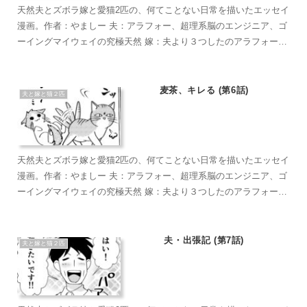
天然夫とズボラ嫁と愛猫2匹の、何てことない日常を描いたエッセイ
漫画。作者：やましー 夫：アラフォー、超理系脳のエンジニア、ゴ
ーイングマイウェイの究極天然 嫁：夫より３つしたのアラフォー、
超ズボラな主婦、なんかもうとにかくズボラで面倒くさがり 麦茶：
短い足がラブリーなマンチカン。食への欲求がすごい。穏やかで甘
えん坊のもふもふ こぶ茶：抱っこが大好きラグドール。遊びへの欲
麦茶、キレる (第6話)
夫と嫁と猫２匹
求がすごい。やりたい放題のバ…やんちゃ坊主
天然夫とズボラ嫁と愛猫2匹の、何てことない日常を描いたエッセイ
漫画。作者：やましー 夫：アラフォー、超理系脳のエンジニア、ゴ
ーイングマイウェイの究極天然 嫁：夫より３つしたのアラフォー、
超ズボラな主婦、なんかもうとにかくズボラで面倒くさがり 麦茶：
短い足がラブリーなマンチカン。食への欲求がすごい。穏やかで甘
えん坊のもふもふ こぶ茶：抱っこが大好きラグドール。遊びへの欲
夫・出張記 (第7話)
夫と嫁と猫２匹
求がすごい。やりたい放題のバ…やんちゃ坊主