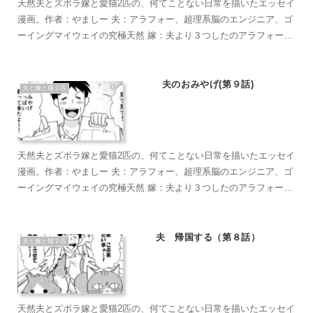
天然夫とズボラ嫁と愛猫2匹の、何てことない日常を描いたエッセイ
漫画。作者：やましー 夫：アラフォー、超理系脳のエンジニア、ゴ
ーイングマイウェイの究極天然 嫁：夫より３つしたのアラフォー、
超ズボラな主婦、なんかもうとにかくズボラで面倒くさがり 麦茶：
短い足がラブリーなマンチカン。食への欲求がすごい。穏やかで甘
えん坊のもふもふ こぶ茶：抱っこが大好きラグドール。遊びへの欲
夫のおみやげ(第９話)
夫と嫁と猫２匹
求がすごい。やりたい放題のバ…やんちゃ坊主
天然夫とズボラ嫁と愛猫2匹の、何てことない日常を描いたエッセイ
漫画。作者：やましー 夫：アラフォー、超理系脳のエンジニア、ゴ
ーイングマイウェイの究極天然 嫁：夫より３つしたのアラフォー、
超ズボラな主婦、なんかもうとにかくズボラで面倒くさがり 麦茶：
短い足がラブリーなマンチカン。食への欲求がすごい。穏やかで甘
えん坊のもふもふ こぶ茶：抱っこが大好きラグドール。遊びへの欲
夫 帰国する（第８話）
夫と嫁と猫２匹
求がすごい。やりたい放題のバ…やんちゃ坊主
天然夫とズボラ嫁と愛猫2匹の、何てことない日常を描いたエッセイ