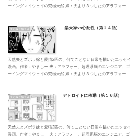
ーイングマイウェイの究極天然 嫁：夫より３つしたのアラフォー、
超ズボラな主婦、なんかもうとにかくズボラで面倒くさがり 麦茶：
短い足がラブリーなマンチカン。食への欲求がすごい。穏やかで甘
えん坊のもふもふ こぶ茶：抱っこが大好きラグドール。遊びへの欲
楽天家vs心配性（第１４話）
夫と嫁と猫２匹
求がすごい。やりたい放題のバ…やんちゃ坊主
天然夫とズボラ嫁と愛猫2匹の、何てことない日常を描いたエッセイ
漫画。作者：やましー 夫：アラフォー、超理系脳のエンジニア、ゴ
ーイングマイウェイの究極天然 嫁：夫より３つしたのアラフォー、
超ズボラな主婦、なんかもうとにかくズボラで面倒くさがり 麦茶：
短い足がラブリーなマンチカン。食への欲求がすごい。穏やかで甘
えん坊のもふもふ こぶ茶：抱っこが大好きラグドール。遊びへの欲
デトロイトに移動（第１６話）
夫と嫁と猫２匹
求がすごい。やりたい放題のバ…やんちゃ坊主
天然夫とズボラ嫁と愛猫2匹の、何てことない日常を描いたエッセイ
漫画。作者：やましー 夫：アラフォー、超理系脳のエンジニア、ゴ