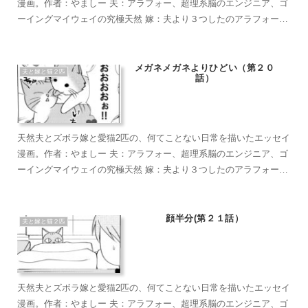
漫画。作者：やましー 夫：アラフォー、超理系脳のエンジニア、ゴ
ーイングマイウェイの究極天然 嫁：夫より３つしたのアラフォー、
超ズボラな主婦、なんかもうとにかくズボラで面倒くさがり 麦茶：
短い足がラブリーなマンチカン。食への欲求がすごい。穏やかで甘
えん坊のもふもふ こぶ茶：抱っこが大好きラグドール。遊びへの欲
メガネメガネよりひどい（第２０
夫と嫁と猫２匹
話）
求がすごい。やりたい放題のバ…やんちゃ坊主
天然夫とズボラ嫁と愛猫2匹の、何てことない日常を描いたエッセイ
漫画。作者：やましー 夫：アラフォー、超理系脳のエンジニア、ゴ
ーイングマイウェイの究極天然 嫁：夫より３つしたのアラフォー、
超ズボラな主婦、なんかもうとにかくズボラで面倒くさがり 麦茶：
短い足がラブリーなマンチカン。食への欲求がすごい。穏やかで甘
えん坊のもふもふ こぶ茶：抱っこが大好きラグドール。遊びへの欲
顔半分(第２１話）
夫と嫁と猫２匹
求がすごい。やりたい放題のバ…やんちゃ坊主
天然夫とズボラ嫁と愛猫2匹の、何てことない日常を描いたエッセイ
漫画。作者：やましー 夫：アラフォー、超理系脳のエンジニア、ゴ