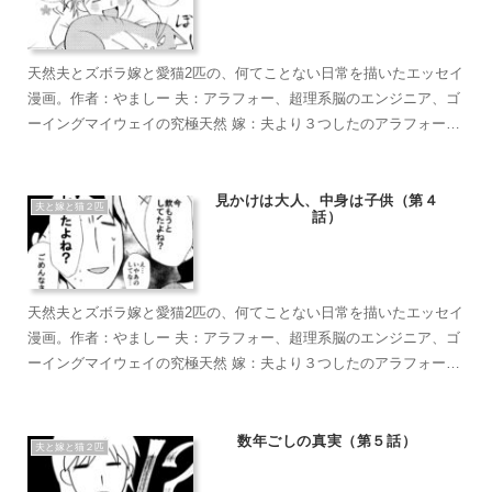
天然夫とズボラ嫁と愛猫2匹の、何てことない日常を描いたエッセイ
漫画。作者：やましー 夫：アラフォー、超理系脳のエンジニア、ゴ
ーイングマイウェイの究極天然 嫁：夫より３つしたのアラフォー、
超ズボラな主婦、なんかもうとにかくズボラで面倒くさがり 麦茶：
短い足がラブリーなマンチカン。食への欲求がすごい。穏やかで甘
えん坊のもふもふ こぶ茶：抱っこが大好きラグドール。遊びへの欲
見かけは大人、中身は子供（第４
夫と嫁と猫２匹
話）
求がすごい。やりたい放題のバ…やんちゃ坊主
天然夫とズボラ嫁と愛猫2匹の、何てことない日常を描いたエッセイ
漫画。作者：やましー 夫：アラフォー、超理系脳のエンジニア、ゴ
ーイングマイウェイの究極天然 嫁：夫より３つしたのアラフォー、
超ズボラな主婦、なんかもうとにかくズボラで面倒くさがり 麦茶：
短い足がラブリーなマンチカン。食への欲求がすごい。穏やかで甘
えん坊のもふもふ こぶ茶：抱っこが大好きラグドール。遊びへの欲
数年ごしの真実（第５話）
夫と嫁と猫２匹
求がすごい。やりたい放題のバ…やんちゃ坊主