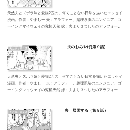
天然夫とズボラ嫁と愛猫2匹の、何てことない日常を描いたエッセイ
漫画。作者：やましー 夫：アラフォー、超理系脳のエンジニア、ゴ
ーイングマイウェイの究極天然 嫁：夫より３つしたのアラフォー、
超ズボラな主婦、なんかもうとにかくズボラで面倒くさがり 麦茶：
短い足がラブリーなマンチカン。食への欲求がすごい。穏やかで甘
えん坊のもふもふ こぶ茶：抱っこが大好きラグドール。遊びへの欲
夫のおみやげ(第９話)
夫と嫁と猫２匹
求がすごい。やりたい放題のバ…やんちゃ坊主
天然夫とズボラ嫁と愛猫2匹の、何てことない日常を描いたエッセイ
漫画。作者：やましー 夫：アラフォー、超理系脳のエンジニア、ゴ
ーイングマイウェイの究極天然 嫁：夫より３つしたのアラフォー、
超ズボラな主婦、なんかもうとにかくズボラで面倒くさがり 麦茶：
短い足がラブリーなマンチカン。食への欲求がすごい。穏やかで甘
えん坊のもふもふ こぶ茶：抱っこが大好きラグドール。遊びへの欲
夫 帰国する（第８話）
夫と嫁と猫２匹
求がすごい。やりたい放題のバ…やんちゃ坊主