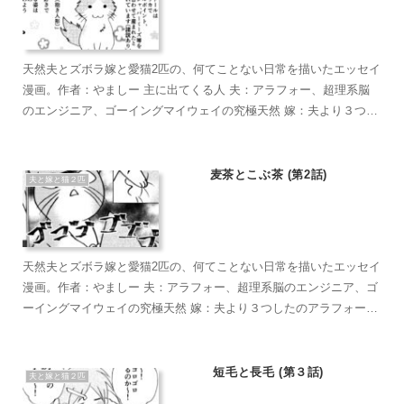
天然夫とズボラ嫁と愛猫2匹の、何てことない日常を描いたエッセイ
漫画。作者：やましー 主に出てくる人 夫：アラフォー、超理系脳
のエンジニア、ゴーイングマイウェイの究極天然 嫁：夫より３つし
たのアラフォー、超ズボラな主婦、なんかもうとにかくズボラで面
倒くさがり 麦茶：短い足がラブリーなマンチカン。食への欲求がす
ごい。穏やかで甘えん坊のもふもふ こぶ茶：抱っこが大好きラグド
麦茶とこぶ茶 (第2話)
夫と嫁と猫２匹
ール。遊びへの欲求がすごい。やりたい放題のバ…やんちゃ坊主
天然夫とズボラ嫁と愛猫2匹の、何てことない日常を描いたエッセイ
漫画。作者：やましー 夫：アラフォー、超理系脳のエンジニア、ゴ
ーイングマイウェイの究極天然 嫁：夫より３つしたのアラフォー、
超ズボラな主婦、なんかもうとにかくズボラで面倒くさがり 麦茶：
短い足がラブリーなマンチカン。食への欲求がすごい。穏やかで甘
えん坊のもふもふ こぶ茶：抱っこが大好きラグドール。遊びへの欲
短毛と長毛 (第３話)
夫と嫁と猫２匹
求がすごい。やりたい放題のバ…やんちゃ坊主