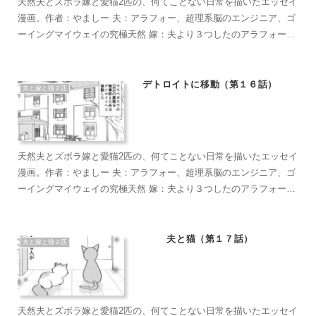
天然夫とズボラ嫁と愛猫2匹の、何てことない日常を描いたエッセイ
漫画。作者：やましー 夫：アラフォー、超理系脳のエンジニア、ゴ
ーイングマイウェイの究極天然 嫁：夫より３つしたのアラフォー、
超ズボラな主婦、なんかもうとにかくズボラで面倒くさがり 麦茶：
短い足がラブリーなマンチカン。食への欲求がすごい。穏やかで甘
えん坊のもふもふ こぶ茶：抱っこが大好きラグドール。遊びへの欲
デトロイトに移動（第１６話）
夫と嫁と猫２匹
求がすごい。やりたい放題のバ…やんちゃ坊主
天然夫とズボラ嫁と愛猫2匹の、何てことない日常を描いたエッセイ
漫画。作者：やましー 夫：アラフォー、超理系脳のエンジニア、ゴ
ーイングマイウェイの究極天然 嫁：夫より３つしたのアラフォー、
超ズボラな主婦、なんかもうとにかくズボラで面倒くさがり 麦茶：
短い足がラブリーなマンチカン。食への欲求がすごい。穏やかで甘
えん坊のもふもふ こぶ茶：抱っこが大好きラグドール。遊びへの欲
夫と猫（第１７話）
夫と嫁と猫２匹
求がすごい。やりたい放題のバ…やんちゃ坊主
天然夫とズボラ嫁と愛猫2匹の、何てことない日常を描いたエッセイ