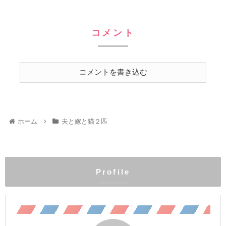
短い足がラブリーなマンチカン。食への欲求がすごい。穏やかで甘
えん坊のもふもふ こぶ茶：抱っこが大好きラグドール。遊びへの欲
コメント
求がすごい。やりたい放題のバ…やんちゃ坊主
コメントを書き込む
ホーム
夫と嫁と猫２匹
Profile