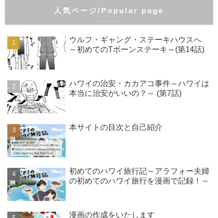
人気ページ/Popular page
ウルフ・ギャング・ステーキハウスへ
～初めてのTボーンステーキ～(第14話)
ハワイの治安・カカアコ事件～ハワイは
本当に治安がいいの？～ (第7話)
本サイトの目次と自己紹介
初めてのハワイ旅行記～アラフォー夫婦
の初めてのハワイ旅行を漫画で記録！～
漫画の作成をいたします