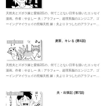
天然夫とズボラ嫁と愛猫2匹の、何てことない日常を描いたエッセイ
漫画。作者：やましー 夫：アラフォー、超理系脳のエンジニア、ゴ
ーイングマイウェイの究極天然 嫁：夫より３つしたのアラフォー、
超ズボラな主婦、なんかもうとにかくズボラで面倒くさがり 麦茶：
短い足がラブリーなマンチカン。食への欲求がすごい。穏やかで甘
えん坊のもふもふ こぶ茶：抱っこが大好きラグドール。遊びへの欲
麦茶、キレる (第6話)
夫と嫁と猫２匹
求がすごい。やりたい放題のバ…やんちゃ坊主
天然夫とズボラ嫁と愛猫2匹の、何てことない日常を描いたエッセイ
漫画。作者：やましー 夫：アラフォー、超理系脳のエンジニア、ゴ
ーイングマイウェイの究極天然 嫁：夫より３つしたのアラフォー、
超ズボラな主婦、なんかもうとにかくズボラで面倒くさがり 麦茶：
短い足がラブリーなマンチカン。食への欲求がすごい。穏やかで甘
えん坊のもふもふ こぶ茶：抱っこが大好きラグドール。遊びへの欲
夫・出張記 (第7話)
夫と嫁と猫２匹
求がすごい。やりたい放題のバ…やんちゃ坊主