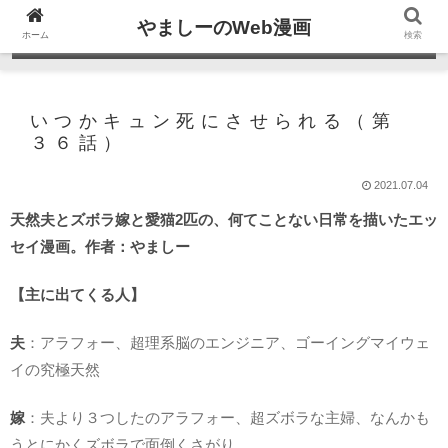
やましーのWeb漫画
ホーム
検索
いつかキュン死にさせられる（第
３６話）
2021.07.04
天然夫とズボラ嫁と愛猫2匹の、何てことない日常を描いたエッ
セイ漫画。作者：やましー
【主に出てくる人】
夫
：アラフォー、超理系脳のエンジニア、ゴーイングマイウェ
イの究極天然
嫁
：夫より３つしたのアラフォー、超ズボラな主婦、なんかも
うとにかくズボラで面倒くさがり