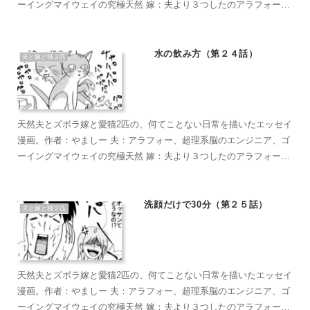
ーイングマイウェイの究極天然 嫁：夫より３つしたのアラフォー、
超ズボラな主婦、なんかもうとにかくズボラで面倒くさがり 麦茶：
短い足がラブリーなマンチカン。食への欲求がすごい。穏やかで甘
えん坊のもふもふ こぶ茶：抱っこが大好きラグドール。遊びへの欲
水の飲み方（第２４話）
夫と嫁と猫２匹
求がすごい。やりたい放題のバ…やんちゃ坊主
天然夫とズボラ嫁と愛猫2匹の、何てことない日常を描いたエッセイ
漫画。作者：やましー 夫：アラフォー、超理系脳のエンジニア、ゴ
ーイングマイウェイの究極天然 嫁：夫より３つしたのアラフォー、
超ズボラな主婦、なんかもうとにかくズボラで面倒くさがり 麦茶：
短い足がラブリーなマンチカン。食への欲求がすごい。穏やかで甘
えん坊のもふもふ こぶ茶：抱っこが大好きラグドール。遊びへの欲
洗顔だけで30分（第２５話）
夫と嫁と猫２匹
求がすごい。やりたい放題のバ…やんちゃ坊主
天然夫とズボラ嫁と愛猫2匹の、何てことない日常を描いたエッセイ
漫画。作者：やましー 夫：アラフォー、超理系脳のエンジニア、ゴ
ーイングマイウェイの究極天然 嫁：夫より３つしたのアラフォー、