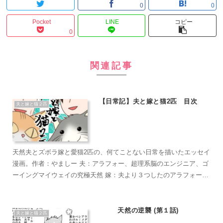
0
0
Pocket
LINE
コピー
0
関連記事
【日常記】夫と嫁と猫2匹 目次
夫と嫁と猫２匹
天然夫とズボラ嫁と愛猫2匹の、何てことない日常を描いたエッセイ
漫画。作者：やましー 夫：アラフォー、超理系脳のエンジニア、ゴ
ーイングマイウェイの究極天然 嫁：夫より３つしたのアラフォー、
超ズボラな主婦、なんかもうとにかくズボラで面倒くさがり 麦茶：
短い足がラブリーなマンチカン。食への欲求がすごい。穏やかで甘
えん坊のもふもふ こぶ茶：抱っこが大好きラグドール。遊びへの欲
天然の逆襲 (第１話)
夫と嫁と猫２匹
求がすごい。やりたい放題のバ…やんちゃ坊主