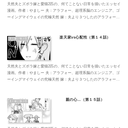
天然夫とズボラ嫁と愛猫2匹の、何てことない日常を描いたエッセイ
漫画。作者：やましー 夫：アラフォー、超理系脳のエンジニア、ゴ
ーイングマイウェイの究極天然 嫁：夫より３つしたのアラフォー、
超ズボラな主婦、なんかもうとにかくズボラで面倒くさがり 麦茶：
短い足がラブリーなマンチカン。食への欲求がすごい。穏やかで甘
えん坊のもふもふ こぶ茶：抱っこが大好きラグドール。遊びへの欲
楽天家vs心配性（第１４話）
夫と嫁と猫２匹
求がすごい。やりたい放題のバ…やんちゃ坊主
天然夫とズボラ嫁と愛猫2匹の、何てことない日常を描いたエッセイ
漫画。作者：やましー 夫：アラフォー、超理系脳のエンジニア、ゴ
ーイングマイウェイの究極天然 嫁：夫より３つしたのアラフォー、
超ズボラな主婦、なんかもうとにかくズボラで面倒くさがり 麦茶：
短い足がラブリーなマンチカン。食への欲求がすごい。穏やかで甘
えん坊のもふもふ こぶ茶：抱っこが大好きラグドール。遊びへの欲
親の心…（第１５話）
夫と嫁と猫２匹
求がすごい。やりたい放題のバ…やんちゃ坊主