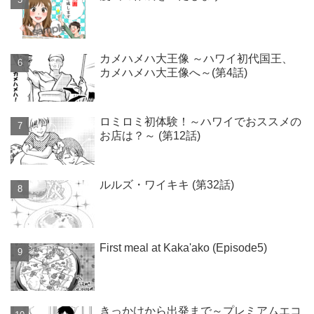
カメハメハ大王像 ～ハワイ初代国王、
カメハメハ大王像へ～(第4話)
ロミロミ初体験！～ハワイでおススメの
お店は？～ (第12話)
ルルズ・ワイキキ (第32話)
First meal at Kaka'ako (Episode5)
きっかけから出発まで～プレミアムエコ