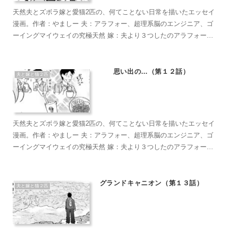
天然夫とズボラ嫁と愛猫2匹の、何てことない日常を描いたエッセイ
漫画。作者：やましー 夫：アラフォー、超理系脳のエンジニア、ゴ
ーイングマイウェイの究極天然 嫁：夫より３つしたのアラフォー、
超ズボラな主婦、なんかもうとにかくズボラで面倒くさがり 麦茶：
短い足がラブリーなマンチカン。食への欲求がすごい。穏やかで甘
えん坊のもふもふ こぶ茶：抱っこが大好きラグドール。遊びへの欲
思い出の…（第１２話）
夫と嫁と猫２匹
求がすごい。やりたい放題のバ…やんちゃ坊主
天然夫とズボラ嫁と愛猫2匹の、何てことない日常を描いたエッセイ
漫画。作者：やましー 夫：アラフォー、超理系脳のエンジニア、ゴ
ーイングマイウェイの究極天然 嫁：夫より３つしたのアラフォー、
超ズボラな主婦、なんかもうとにかくズボラで面倒くさがり 麦茶：
短い足がラブリーなマンチカン。食への欲求がすごい。穏やかで甘
えん坊のもふもふ こぶ茶：抱っこが大好きラグドール。遊びへの欲
グランドキャニオン（第１３話）
夫と嫁と猫２匹
求がすごい。やりたい放題のバ…やんちゃ坊主