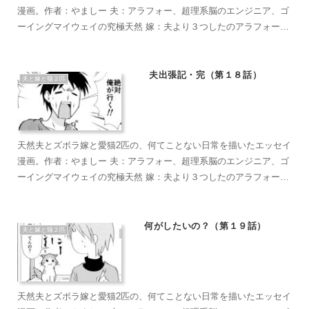
漫画。作者：やましー 夫：アラフォー、超理系脳のエンジニア、ゴ
ーイングマイウェイの究極天然 嫁：夫より３つしたのアラフォー、
超ズボラな主婦、なんかもうとにかくズボラで面倒くさがり 麦茶：
短い足がラブリーなマンチカン。食への欲求がすごい。穏やかで甘
えん坊のもふもふ こぶ茶：抱っこが大好きラグドール。遊びへの欲
夫出張記・完（第１８話）
夫と嫁と猫２匹
求がすごい。やりたい放題のバ…やんちゃ坊主
天然夫とズボラ嫁と愛猫2匹の、何てことない日常を描いたエッセイ
漫画。作者：やましー 夫：アラフォー、超理系脳のエンジニア、ゴ
ーイングマイウェイの究極天然 嫁：夫より３つしたのアラフォー、
超ズボラな主婦、なんかもうとにかくズボラで面倒くさがり 麦茶：
短い足がラブリーなマンチカン。食への欲求がすごい。穏やかで甘
えん坊のもふもふ こぶ茶：抱っこが大好きラグドール。遊びへの欲
何がしたいの？（第１９話）
夫と嫁と猫２匹
求がすごい。やりたい放題のバ…やんちゃ坊主
天然夫とズボラ嫁と愛猫2匹の、何てことない日常を描いたエッセイ