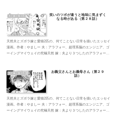
超ズボラな主婦、なんかもうとにかくズボラで面倒くさがり 麦茶：
短い足がラブリーなマンチカン。食への欲求がすごい。穏やかで甘
えん坊のもふもふ こぶ茶：抱っこが大好きラグドール。遊びへの欲
笑いのツボが違うと地味に気まずく
夫と嫁と猫２匹
なる時がある（第２８話）
求がすごい。やりたい放題のバ…やんちゃ坊主
天然夫とズボラ嫁と愛猫2匹の、何てことない日常を描いたエッセイ
漫画。作者：やましー 夫：アラフォー、超理系脳のエンジニア、ゴ
ーイングマイウェイの究極天然 嫁：夫より３つしたのアラフォー、
超ズボラな主婦、なんかもうとにかくズボラで面倒くさがり 麦茶：
短い足がラブリーなマンチカン。食への欲求がすごい。穏やかで甘
えん坊のもふもふ こぶ茶：抱っこが大好きラグドール。遊びへの欲
お義父さんとお義母さん（第２９
夫と嫁と猫２匹
話）
求がすごい。やりたい放題のバ…やんちゃ坊主
天然夫とズボラ嫁と愛猫2匹の、何てことない日常を描いたエッセイ
漫画。作者：やましー 夫：アラフォー、超理系脳のエンジニア、ゴ
ーイングマイウェイの究極天然 嫁：夫より３つしたのアラフォー、
超ズボラな主婦、なんかもうとにかくズボラで面倒くさがり 麦茶：