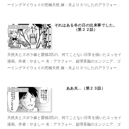
ーイングマイウェイの究極天然 嫁：夫より３つしたのアラフォー、
超ズボラな主婦、なんかもうとにかくズボラで面倒くさがり 麦茶：
短い足がラブリーなマンチカン。食への欲求がすごい。穏やかで甘
えん坊のもふもふ こぶ茶：抱っこが大好きラグドール。遊びへの欲
それはある冬の日の出来事でした。
夫と嫁と猫２匹
（第２２話）
求がすごい。やりたい放題のバ…やんちゃ坊主
天然夫とズボラ嫁と愛猫2匹の、何てことない日常を描いたエッセイ
漫画。作者：やましー 夫：アラフォー、超理系脳のエンジニア、ゴ
ーイングマイウェイの究極天然 嫁：夫より３つしたのアラフォー、
超ズボラな主婦、なんかもうとにかくズボラで面倒くさがり 麦茶：
短い足がラブリーなマンチカン。食への欲求がすごい。穏やかで甘
えん坊のもふもふ こぶ茶：抱っこが大好きラグドール。遊びへの欲
ああ夫…（第２３話）
夫と嫁と猫２匹
求がすごい。やりたい放題のバ…やんちゃ坊主
天然夫とズボラ嫁と愛猫2匹の、何てことない日常を描いたエッセイ
漫画。作者：やましー 夫：アラフォー、超理系脳のエンジニア、ゴ