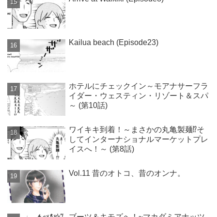
Kailua beach (Episode23)
ホテルにチェックイン～モアナサーフラ
イダー・ウェスティン・リゾート＆スパ
～ (第10話)
ワイキキ到着！～まさかの丸亀製麺⁉そ
してインターナショナルマーケットプレ
イスへ！～ (第8話)
Vol.11 昔のオトコ、昔のオンナ。
ブーツ＆キモズへ！~マカダミアナッツ