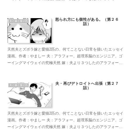
超ズボラな主婦、なんかもうとにかくズボラで面倒くさがり 麦茶：
短い足がラブリーなマンチカン。食への欲求がすごい。穏やかで甘
えん坊のもふもふ こぶ茶：抱っこが大好きラグドール。遊びへの欲
怒られ方にも個性がある。（第２６
夫と嫁と猫２匹
話）
求がすごい。やりたい放題のバ…やんちゃ坊主
天然夫とズボラ嫁と愛猫2匹の、何てことない日常を描いたエッセイ
漫画。作者：やましー 夫：アラフォー、超理系脳のエンジニア、ゴ
ーイングマイウェイの究極天然 嫁：夫より３つしたのアラフォー、
超ズボラな主婦、なんかもうとにかくズボラで面倒くさがり 麦茶：
短い足がラブリーなマンチカン。食への欲求がすごい。穏やかで甘
えん坊のもふもふ こぶ茶：抱っこが大好きラグドール。遊びへの欲
夫・再びデトロイトへ出張（第２７
夫と嫁と猫２匹
話）
求がすごい。やりたい放題のバ…やんちゃ坊主
天然夫とズボラ嫁と愛猫2匹の、何てことない日常を描いたエッセイ
漫画。作者：やましー 夫：アラフォー、超理系脳のエンジニア、ゴ
ーイングマイウェイの究極天然 嫁：夫より３つしたのアラフォー、