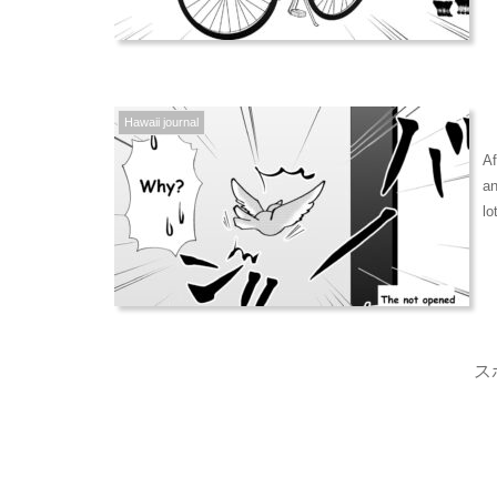
br
J
Hawaii journal
Af
an
lo
ス