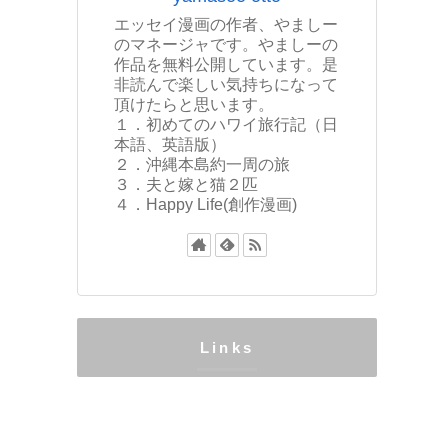
エッセイ漫画の作者、やましー
のマネージャです。やましーの
作品を無料公開しています。是
非読んで楽しい気持ちになって
頂けたらと思います。
１．初めてのハワイ旅行記（日
本語、英語版）
２．沖縄本島約一周の旅
３．夫と嫁と猫２匹
４．Happy Life(創作漫画)
Links