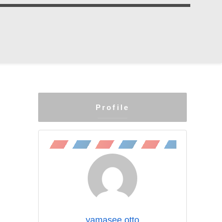
Profile
yamasee otto