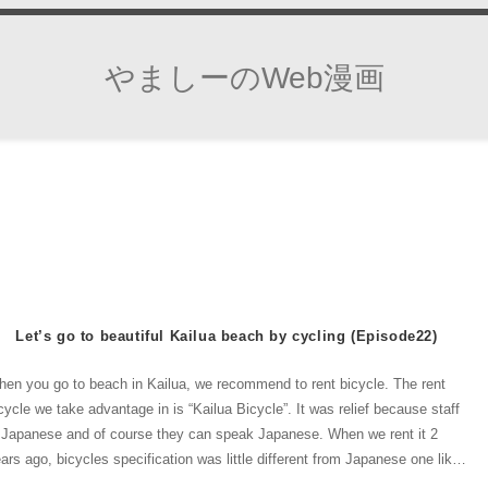
やましーのWeb漫画
Let’s go to beautiful Kailua beach by cycling (Episode22)
en you go to beach in Kailua, we recommend to rent bicycle. The rent
cycle we take advantage in is “Kailua Bicycle”. It was relief because staff
 Japanese and of course they can speak Japanese. When we rent it 2
ars ago, bicycles specification was little different from Japanese one like
is comic. I heard these bicycles was changed and now all bicycle have