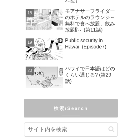
25話)
モアナサーフライダー
のホテルのラウンジ～
無料で食べ放題、飲み
放題⁉～ (第11話)
Public security in
Hawaii (Episode7)
ハワイで日本語はどの
くらい通じる? (第29
話)
検索/Search