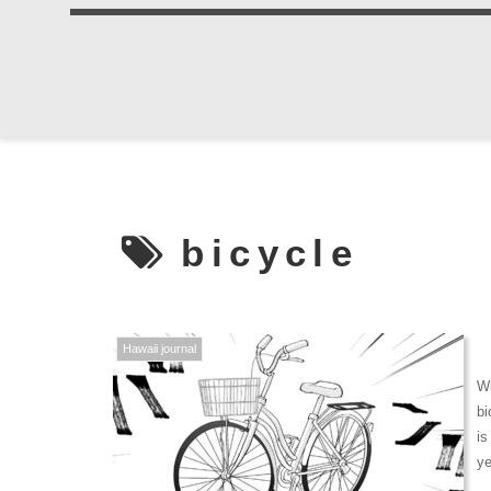
bicycle
Hawaii journal
Wh
bi
is
ye
th