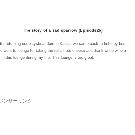
akes on handle, gear, basket in front, and key. It became more useful for
apanese.
The story of a sad sparrow (Episode26)
ter returning our bicycle at 3pm in Kailua, we came back to hotel by bus
d went to lounge for taking the rest. I ate cheese and drank white wine a
t in this lounge during my trip. This lounge is too great.
ポンサーリンク