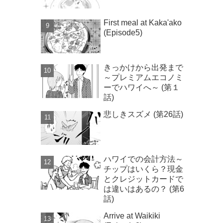
First meal at Kaka'ako
(Episode5)
きっかけから出発まで
～プレミアムエコノミ
ーでハワイへ～ (第１
話)
悲しきスズメ (第26話)
ハワイでの会計方法～
チップはいくら？現金
とクレジットカードで
は違いはあるの？ (第6
話)
Arrive at Waikiki