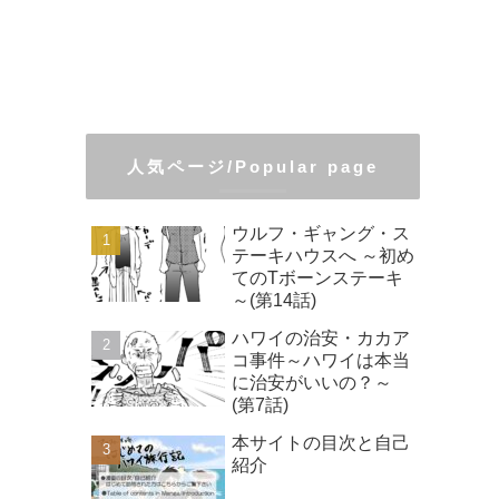
人気ページ/Popular page
ウルフ・ギャング・ス
テーキハウスへ ～初め
てのTボーンステーキ
～(第14話)
ハワイの治安・カカア
コ事件～ハワイは本当
に治安がいいの？～
(第7話)
本サイトの目次と自己
紹介