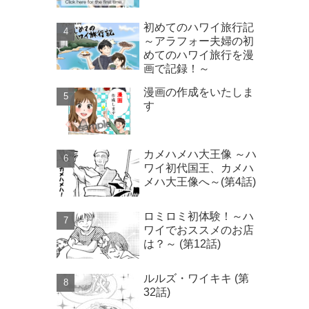
初めてのハワイ旅行記
～アラフォー夫婦の初
めてのハワイ旅行を漫
画で記録！～
漫画の作成をいたしま
す
カメハメハ大王像 ～ハ
ワイ初代国王、カメハ
メハ大王像へ～(第4話)
ロミロミ初体験！～ハ
ワイでおススメのお店
は？～ (第12話)
ルルズ・ワイキキ (第
32話)