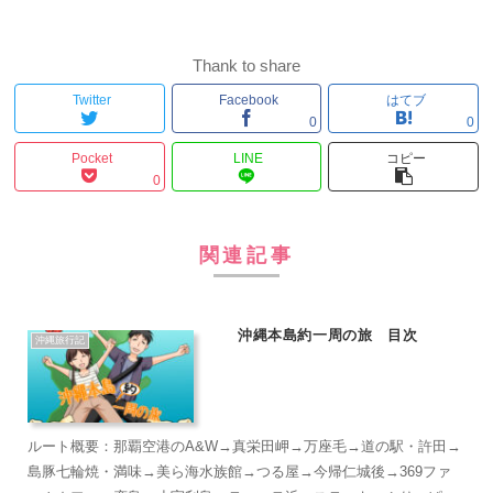
Thank to share
Twitter
Facebook
はてブ
0
0
Pocket
LINE
コピー
0
関連記事
沖縄本島約一周の旅 目次
沖縄旅行記
ルート概要：那覇空港のA&W→真栄田岬→万座毛→道の駅・許田→
島豚七輪焼・満味→美ら海水族館→つる屋→今帰仁城後→369ファ