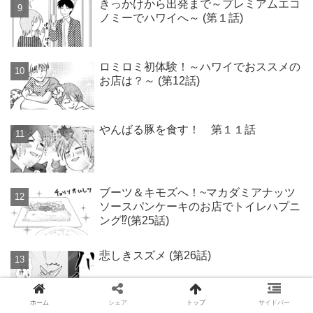
きっかけから出発まで～プレミアムエコ
ノミーでハワイへ～ (第１話)
ロミロミ初体験！～ハワイでおススメの
お店は？～ (第12話)
やんばる豚を食す！ 第１１話
ブーツ＆キモズへ！~マカダミアナッツ
ソースパンケーキのお店でトイレハプニ
ング⁉(第25話)
悲しきスズメ (第26話)
ホーム
シェア
トップ
サイドバー