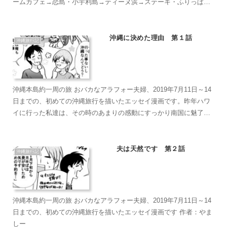
ームカフェ→恋島・小宇利島→ティーヌ浜→ステーキ・ふりっぱー
→慶佐次湾のヒルギ林→道の駅・ゆいゆい国頭→大石林山→辺戸岬
→ヤンバルクイナ展望台→ヒロ・コーヒーファーム→うるマルシェ
→イオンモール・ライカム沖縄店→シルミチューの墓→ぬちまーす
沖縄に決めた理由 第１話
沖縄旅行記
製塩ファクトリー→伊計ビーチ→カフェ・くるくま→斎場御嶽→お
きなわワールド→雪花の郷→国際通り
沖縄本島約一周の旅 おバカなアラフォー夫婦、2019年7月11日～14
日までの、初めての沖縄旅行を描いたエッセイ漫画です。昨年ハワ
イに行った私達は、その時のあまりの感動にすっかり南国に魅了さ
れていました。普段は遠出の旅行といったら北海道と一択の私達で
したが、今回は一度も行った事がない沖縄旅行が決定。早速ガイド
ブックで準備を始めます。
夫は天然です 第２話
沖縄旅行記
沖縄本島約一周の旅 おバカなアラフォー夫婦、2019年7月11日～14
日までの、初めての沖縄旅行を描いたエッセイ漫画です 作者：やま
しー